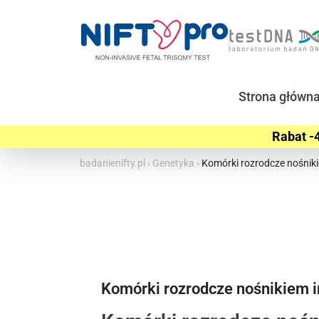
Strona główn
Rabat -4
badanienifty.pl
›
Genetyka
›
Komórki rozrodcze nośniki
Komórki rozrodcze nośnikiem i