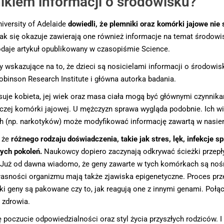
ikiem informacji o środowisku?
iversity of Adelaide
dowiedli, że plemniki oraz komórki jajowe nie 
ak się okazuje zawierają one również informacje na temat środowis
daje artykuł opublikowany w czasopiśmie Science.
y wskazujące na to, że dzieci są nosicielami informacji o środowi
obinson Research Institute i główna autorka badania.
osuje kobieta, jej wiek oraz masa ciała mogą być głównymi czynni
zej komórki jajowej. U mężczyzn sprawa wygląda podobnie. Ich wie
ych (np. narkotyków) może modyfikować informację zawartą w nasien
 że
różnego rodzaju doświadczenia, takie jak stres, lęk, infekcje
ych pokoleń.
Naukowcy dopiero zaczynają odkrywać ścieżki przepły
 Już od dawna wiadomo, że geny zawarte w tych komórkach są no
asności organizmu mają także zjawiska epigenetyczne. Proces prz
ki geny są pakowane czy to, jak reagują one z innymi genami. Poł
 zdrowia.
oczucie odpowiedzialności oraz styl życia przyszłych rodziców. I n