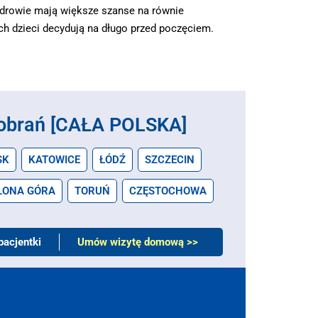
zdrowie mają większe szanse na równie
ch dzieci decydują na długo przed poczęciem.
obrań [CAŁA POLSKA]
SK
KATOWICE
ŁÓDŹ
SZCZECIN
LONA GÓRA
TORUŃ
CZĘSTOCHOWA
pacjentki
Umów wizytę domową >>