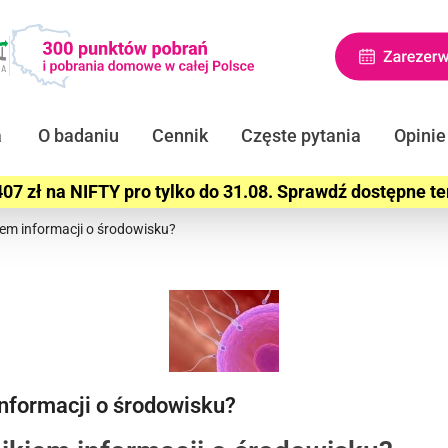
a
O badaniu
Cennik
Częste pytania
Opinie
07 zł na NIFTY pro tylko do 31.08. Sprawdź dostępne t
em informacji o środowisku?
nformacji o środowisku?