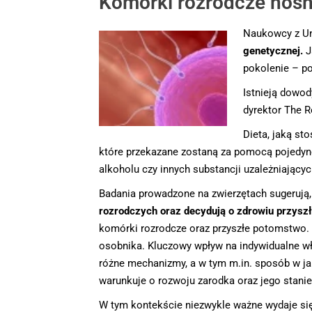
Komórki rozrodcze nośn
Naukowcy z Un
genetycznej.
J
pokolenie – po
Istnieją dowod
dyrektor The R
Dieta, jaką st
które przekazane zostaną za pomocą pojedync
alkoholu czy innych substancji uzależniając
Badania prowadzone na zwierzętach sugerują,
rozrodczych oraz decydują o zdrowiu przyszł
komórki rozrodcze oraz przyszłe potomstwo.
osobnika. Kluczowy wpływ na indywidualne wł
różne mechanizmy, a w tym m.in. sposób w ja
warunkuje o rozwoju zarodka oraz jego stanie
W tym kontekście niezwykle ważne wydaje się p