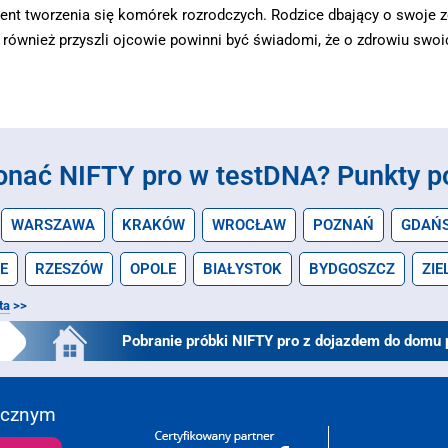
ent tworzenia się komórek rozrodczych. Rodzice dbający o swoje 
k również przyszli ojcowie powinni być świadomi, że o zdrowiu swoi
onać NIFTY pro w testDNA?
Punkty p
WARSZAWA
KRAKÓW
WROCŁAW
POZNAŃ
GDAŃ
E
RZESZÓW
OPOLE
BIAŁYSTOK
BYDGOSZCZ
ZIE
ta
>>
Pobranie próbki NIFTY pro z dojazdem do domu 
ycznym