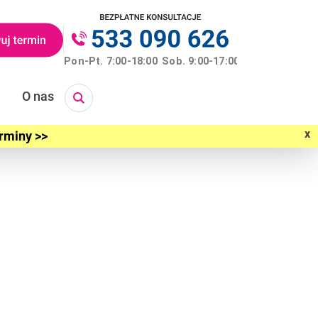
O nas
x
erminy >>