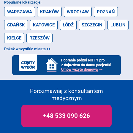
Popularne lokalizacje:
WARSZAWA
KRAKÓW
WROCŁAW
POZNAŃ
GDAŃSK
KATOWICE
ŁÓDŹ
SZCZECIN
LUBLIN
KIELCE
RZESZÓW
Pokaż
wszystkie miasta
>>
Porozmawiaj z konsultantem
medycznym
+48 533 090 626