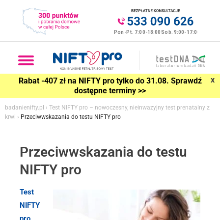
x
Rabat -407 zł na NIFTY pro tylko do 31.08. Sprawdź
dostępne terminy >>
badanienifty.pl
›
Test NIFTY pro – nowoczesny, nieinwazyjny test prenatalny z
krwi
›
Przeciwwskazania do testu NIFTY pro
Przeciwwskazania do testu
NIFTY pro
Test
NIFTY
pro