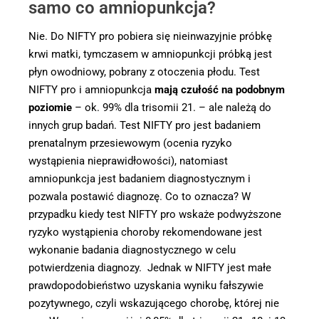
samo co amniopunkcja?
Nie. Do NIFTY pro pobiera się nieinwazyjnie próbkę
krwi matki, tymczasem w amniopunkcji próbką jest
płyn owodniowy, pobrany z otoczenia płodu. Test
NIFTY pro i amniopunkcja
mają czułość na podobnym
poziomie
– ok. 99% dla trisomii 21. – ale należą do
innych grup badań. Test NIFTY pro jest badaniem
prenatalnym przesiewowym (ocenia ryzyko
wystąpienia nieprawidłowości), natomiast
amniopunkcja jest badaniem diagnostycznym i
pozwala postawić diagnozę. Co to oznacza? W
przypadku kiedy test NIFTY pro wskaże podwyższone
ryzyko wystąpienia choroby rekomendowane jest
wykonanie badania diagnostycznego w celu
potwierdzenia diagnozy. Jednak w NIFTY jest małe
prawdopodobieństwo uzyskania wyniku fałszywie
pozytywnego, czyli wskazującego chorobę, której nie