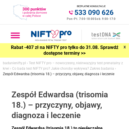
x
Rabat -407 zł na NIFTY pro tylko do 31.08. Sprawdź
dostępne terminy >>
badanienifty.pl
›
Test NIFTY pro – nowoczesny, nieinwazyjny test prenatalny z
krwi
›
Co bada test NIFTY pro? Jakie choroby wykrywa? Zakres badania
›
Zespół Edwardsa (trisomia 18.) – przyczyny, objawy, diagnoza i leczenie
Zespół Edwardsa (trisomia
18.) – przyczyny, objawy,
diagnoza i leczenie
Zespół Edwardsa (trisomia 18.) to nieuleczalna