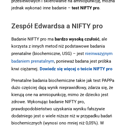
przesiewowych i skierowanie na amniopunkcję, można
jednak wykonać inne badanie –
test NIFTY pro
.
Zespół Edwardsa a NIFTY pro
Badanie NIFTY pro ma
bardzo wysoką czułość
, ale
korzysta z innych metod niż podstawowe badania
prenatalne (biochemiczne, USG) – jest
nieinwazyjnym
badaniem prenatalnym
, ponieważ badana jest próbka
krwi ciężarnej.
Dowiedz się więcej o teście NIFTY pro
Prenatalne badania biochemiczne takie jak test PAPPa
dużo częściej dają wynik nieprawidłowy, zdarza się, że
kierują one na amniopunkcję, mimo że dziecko jest
zdrowe. Wykonując badanie NIFTY pro,
prawdopodobieństwo uzyskania wyniku fałszywie
dodatniego jest o wiele niższe niż w przypadku badań
biochemicznych (wynosi ono mniej niż 0,05%). W