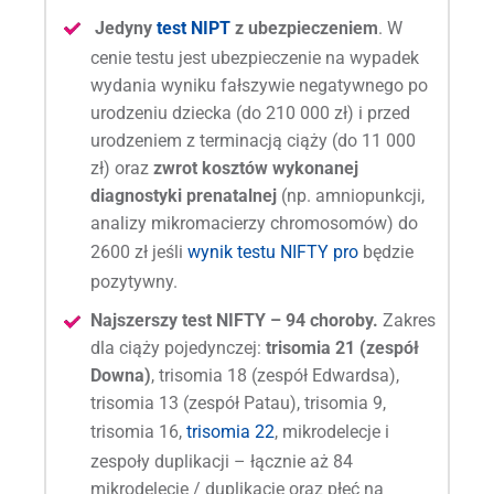
Jedyny
test NIPT
z ubezpieczeniem
.
W
cenie testu jest ubezpieczenie na wypadek
wydania wyniku fałszywie negatywnego po
urodzeniu dziecka (do 210 000 zł) i przed
urodzeniem z terminacją ciąży (do 11 000
zł) oraz
zwrot kosztów wykonanej
diagnostyki prenatalnej
(np. amniopunkcji,
analizy mikromacierzy chromosomów) do
2600 zł jeśli
wynik testu NIFTY pro
będzie
pozytywny.
Najszerszy test NIFTY – 94 choroby.
Zakres
dla ciąży pojedynczej:
trisomia 21 (zespół
Downa)
, trisomia 18 (zespół Edwardsa),
trisomia 13 (zespół Patau), trisomia 9,
trisomia 16,
trisomia 22
, mikrodelecje i
zespoły duplikacji – łącznie aż 84
mikrodelecje / duplikacje oraz płeć na