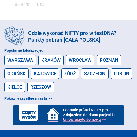
08.09.2021, 10:50
Gdzie wykonać NIFTY pro w testDNA?
Punkty pobrań [CAŁA POLSKA]
Popularne lokalizacje:
WARSZAWA
KRAKÓW
WROCŁAW
POZNAŃ
GDAŃSK
KATOWICE
ŁÓDŹ
SZCZECIN
LUBLIN
KIELCE
RZESZÓW
Pokaż
wszystkie miasta
>>