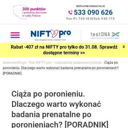
x
Rabat -407 zł na NIFTY pro tylko do 31.08. Sprawdź
dostępne terminy >>
badanienifty.pl
›
Test NIFTY pro – najczęściej zadawane pytania
›
Ciąża po
poronieniu. Dlaczego warto wykonać badania prenatalne po poronieniach?
[PORADNIK]
Ciąża po poronieniu.
Dlaczego warto wykonać
badania prenatalne po
poronieniach? [PORADNIK]