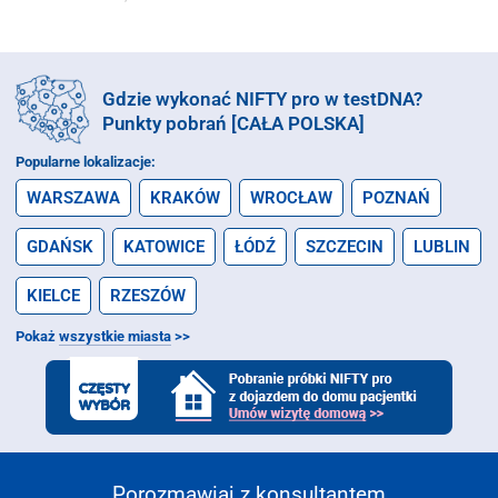
Gdzie wykonać NIFTY pro w testDNA?
Punkty pobrań [CAŁA POLSKA]
Popularne lokalizacje:
WARSZAWA
KRAKÓW
WROCŁAW
POZNAŃ
GDAŃSK
KATOWICE
ŁÓDŹ
SZCZECIN
LUBLIN
KIELCE
RZESZÓW
Pokaż
wszystkie miasta
>>
Porozmawiaj z konsultantem