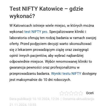
Test NIFTY Katowice – gdzie
wykonać?
W Katowicach istnieje wiele miejsc, w których można
wykonać
test NIFTY pro
. Specjalizowane kliniki i
laboratoria oferują ten rodzaj badania w ramach swojej
oferty. Przed podjęciem decyzji warto skonsultować
się z lekarzem prowadzącym ciążę oraz zasięgnąć
opinii innych pacjentów, aby wybrać najbardziej
odpowiednie miejsce. Wybór renomowanej kliniki to
gwarancja pewności oraz profesjonalizmu w
przeprowadzaniu badania.
Wyniki testu NIFTY
dostępny
jest maksymalnie do 10 dni roboczych.
Oceń
Data publikacji: 10.10.2024, 12:26 | Ostatnia aktualizacja:
21.11.2024, 13:55