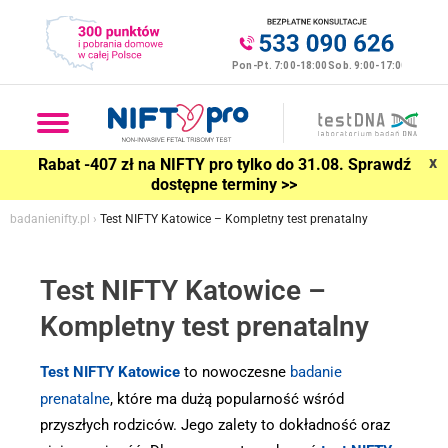
x
Rabat -407 zł na NIFTY pro tylko do 31.08. Sprawdź
dostępne terminy >>
badanienifty.pl
›
Test NIFTY Katowice – Kompletny test prenatalny
Test NIFTY Katowice –
Kompletny test prenatalny
Test NIFTY Katowice
to nowoczesne
badanie
prenatalne
, które ma dużą popularność wśród
przyszłych rodziców. Jego zalety to dokładność oraz