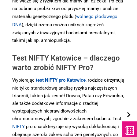
nie wiąże się z ryzykiem dla mamy ani dziecka. Polega
na pobraniu próbki krwi od przyszłej mamy i analizie
materiału genetycznego płodu (
wolnego płodowego
DNA
), dzięki czemu można uniknąć zagrożeń
związanych z inwazyjnymi badaniami prenatalnymi,
takimi jak np. amniopunkcja.
Test NIFTY Katowice – dlaczego
warto zrobić NIFTY Pro?
Wybierając
test NIFTY pro Katowice
, rodzice otrzymują
nie tylko standardową analizę ryzyka najczęstszych
trisomii, takich jak zespół Downa, Patau czy Edwardsa,
ale także dodatkowe informacje o rzadziej
występujących nieprawidłowościach
chromosomowych, zgodnie z zakresem badania. Test
NIFTY
pro charakteryzuje się wysoką dokładnością i
obejmuje szeroki zakres schorzeń genetycznych, co