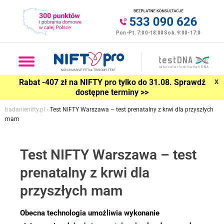
x
Rabat -407 zł na NIFTY pro tylko do 31.08. Sprawdź
dostępne terminy >>
badanienifty.pl
›
Test NIFTY Warszawa – test prenatalny z krwi dla przyszłych
mam
Test NIFTY Warszawa – test
prenatalny z krwi dla
przyszłych mam
Obecna technologia umożliwia wykonanie