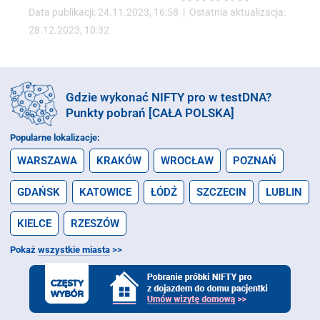
Data publikacji: 24.11.2023, 16:58 | Ostatnia aktualizacja:
28.12.2023, 10:32
Gdzie wykonać NIFTY pro w testDNA?
Punkty pobrań [CAŁA POLSKA]
Popularne lokalizacje:
WARSZAWA
KRAKÓW
WROCŁAW
POZNAŃ
GDAŃSK
KATOWICE
ŁÓDŹ
SZCZECIN
LUBLIN
KIELCE
RZESZÓW
Pokaż
wszystkie miasta
>>