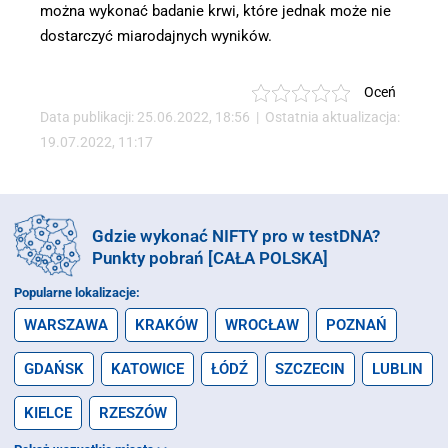
można wykonać badanie krwi, które jednak może nie
dostarczyć miarodajnych wyników.
Oceń
Data publikacji: 25.06.2022, 18:56 | Ostatnia aktualizacja:
19.07.2022, 11:17
Gdzie wykonać NIFTY pro w testDNA?
Punkty pobrań [CAŁA POLSKA]
Popularne lokalizacje:
WARSZAWA
KRAKÓW
WROCŁAW
POZNAŃ
GDAŃSK
KATOWICE
ŁÓDŹ
SZCZECIN
LUBLIN
KIELCE
RZESZÓW