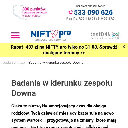
x
Rabat -407 zł na NIFTY pro tylko do 31.08. Sprawdź
dostępne terminy >>
badanienifty.pl
›
Badania w kierunku zespołu Downa
Badania w kierunku zespołu
Downa
Ciąża to niezwykle emocjonujący czas dla obojga
rodziców. Tych dziewięć miesięcy kształtuje na nowo
system wartości i przygotowuje na zmiany, które mają
nastąpić. Jest to okres przygotowań i refleksji nad