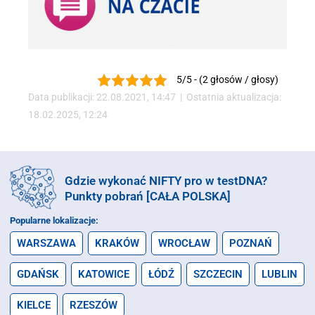
5/5 - (2 głosów / głosy)
Data publikacji: 22.08.2021, 14:47 | Ostatnia aktualizacja:
18.02.2025, 12:24
Gdzie wykonać NIFTY pro w testDNA?
Punkty pobrań [CAŁA POLSKA]
Popularne lokalizacje:
WARSZAWA
KRAKÓW
WROCŁAW
POZNAŃ
GDAŃSK
KATOWICE
ŁÓDŹ
SZCZECIN
LUBLIN
KIELCE
RZESZÓW