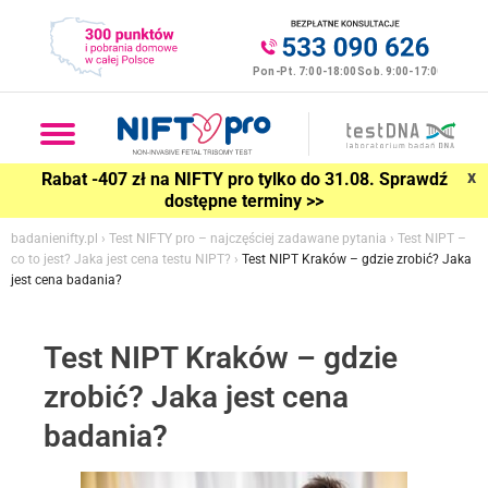
x
Rabat -407 zł na NIFTY pro tylko do 31.08. Sprawdź
dostępne terminy >>
badanienifty.pl
›
Test NIFTY pro – najczęściej zadawane pytania
›
Test NIPT –
co to jest? Jaka jest cena testu NIPT?
›
Test NIPT Kraków – gdzie zrobić? Jaka
jest cena badania?
Test NIPT Kraków – gdzie
zrobić? Jaka jest cena
badania?