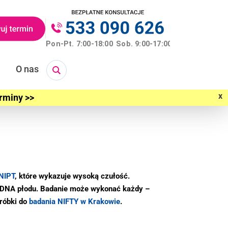
O nas
x
erminy >>
NIPT
, które wykazuje wysoką czułość.
ej DNA płodu. Badanie może wykonać każdy –
próbki do
badania NIFTY w Krakowie
.