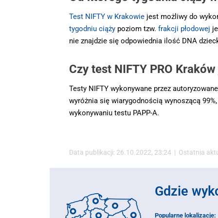
Test NIFTY w Krakowie
jest możliwy do wyko
tygodniu ciąży
poziom tzw.
frakcji płodowej
je
nie znajdzie się odpowiednia ilość DNA dziec
Czy test NIFTY PRO Kraków 
Testy NIFTY wykonywane przez autoryzowane 
wyróżnia się wiarygodnością wynoszącą 99%, a
wykonywaniu testu PAPP-A.
Data publikacji: 26.10.2022, 23:24 | Ostatnia akt
Gdzie wyk
Popularne lokalizacje: