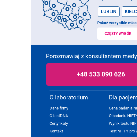
LUBLIN
KIELC
Pokaż
wszystkie mias
CZĘSTY WYBÓR
Porozmawiaj z konsultantem med
+48 533 090 626
O laboratorium
Dla pacjen
Dane firmy
Cena badania N
O testDNA
O badaniu NIFT
Certyfikaty
Wynik testu NIF
Kontakt
Test NIFTY pro