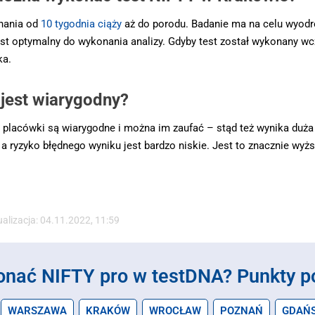
nania od
10 tygodnia ciąży
aż do porodu. Badanie ma na celu wyodr
st optymalny do wykonania analizy. Gdyby test został wykonany wcześ
ka.
jest wiarygodny?
placówki są wiarygodne i można im zaufać – stąd też wynika duża
 ryzyko błędnego wyniku jest bardzo niskie. Jest to znacznie wyż
ualizacja: 04.11.2022, 11:59
onać NIFTY pro w testDNA?
Punkty p
WARSZAWA
KRAKÓW
WROCŁAW
POZNAŃ
GDAŃ