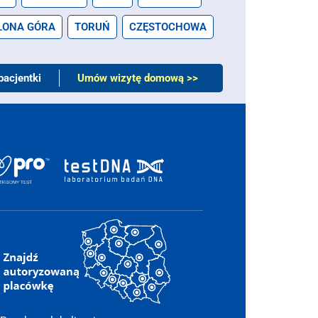
LONA GÓRA
TORUŃ
CZĘSTOCHOWA
pacjentki
Umów wizytę domową >>