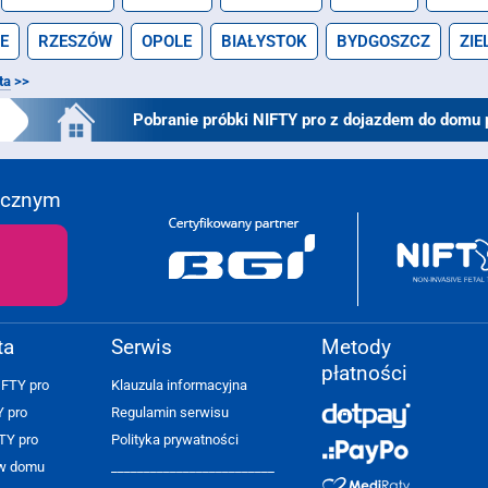
E
RZESZÓW
OPOLE
BIAŁYSTOK
BYDGOSZCZ
ZIE
ta
>>
Pobranie próbki NIFTY pro z dojazdem do domu 
ycznym
ta
Serwis
Metody
płatności
IFTY pro
Klauzula informacyjna
Y pro
Regulamin serwisu
TY pro
Polityka prywatności
 w domu
_________________________