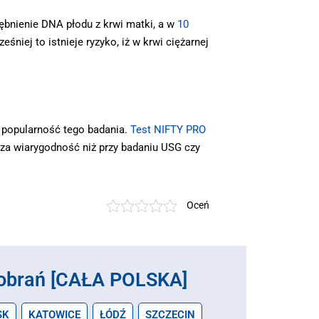
ębnienie DNA płodu z krwi matki, a w
10
niej to istnieje ryzyko, iż w krwi ciężarnej
 popularność tego badania.
Test NIFTY PRO
sza wiarygodność niż przy badaniu USG czy
Oceń
obrań [CAŁA POLSKA]
SK
KATOWICE
ŁÓDŹ
SZCZECIN