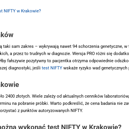
st NIFTY w Krakowie?
aków
ą taki sam zakres – wykrywają nawet 94 schorzenia genetyczne, w t
adkich, a przez to trudnych w diagnozie. Wersja PRO różni się dod
łby fałszywie pozytywny to pacjentka otrzyma odpowiednie odszk
zej diagnostyki, jeśli
test NIFTY
wskaże ryzyko wad genetycznych 
akowie
ło 2400 złotych. Wiele zależy od aktualnych cenników laboratoriów
minu na pobranie próbki. Warto podkreślić, że cena badania nie za
skorzystać z punktów autoryzowanych NIFTY.
można wykonać test NIFTY w Krakowie?