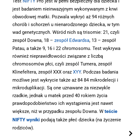
Test
NIFTY
Pro jest w pełni bezpieczny dla dziecka i
jest badaniem nieinwazyjnym wykonywanym z krwi
obwodowej matki. Pozwala wykryć aż 94 różnych
chorób i schorzeń u nienarodzonego dziecka, w tym
wad genetycznych. Wśród nich są trisomie: 21, czyli
zespół Downa, 18 –
zespół Edwardsa
, 13 – zespół
Patau, a także 9, 16 i 22 chromosomu. Test wykrywa
również nieprawidłowości związane z liczbą
chromosomów płci, czyli zespól Turnera, zespół
Klinefeltera, zespół XXX oraz
XYY
. Podczas badania
możliwe jest wykrycie także aż 84 84 mikrodelecji i
mikroduplikacji. Są one uznawane za niezwykle
rzadkie, jednak u matek przed 40 rokiem życia
prawdopodobieństwo ich wystąpienia jest nawet
większe, niż w przypadku zespołu Downa. W
teście
NIFTY wyniki
podają także płeć dziecka (na życzenie
rodziców).