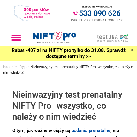
x
Rabat -407 zł na NIFTY pro tylko do 31.08. Sprawdź
dostępne terminy >>
badanienifty.pl
›
Nieinwazyjny test prenatalny NIFTY Pro- wszystko, co należy o
nim wiedzieć
Nieinwazyjny test prenatalny
NIFTY Pro- wszystko, co
należy o nim wiedzieć
O tym, jak ważne w ciąży są
badania prenatalne
, nie