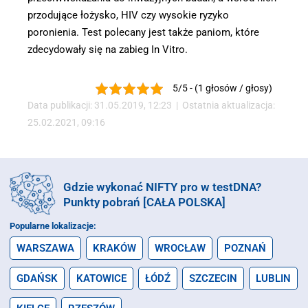
przodujące łożysko, HIV czy wysokie ryzyko
poronienia. Test polecany jest także paniom, które
zdecydowały się na zabieg In Vitro.
5/5 - (1 głosów / głosy)
Data publikacji: 31.05.2019, 12:23 | Ostatnia aktualizacja:
25.02.2021, 09:16
Gdzie wykonać NIFTY pro w testDNA?
Punkty pobrań [CAŁA POLSKA]
Popularne lokalizacje:
WARSZAWA
KRAKÓW
WROCŁAW
POZNAŃ
GDAŃSK
KATOWICE
ŁÓDŹ
SZCZECIN
LUBLIN