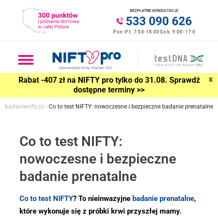
x
Rabat -407 zł na NIFTY pro tylko do 31.08. Sprawdź
dostępne terminy >>
badanienifty.pl
›
Co to test NIFTY: nowoczesne i bezpieczne badanie prenatalne
Co to test NIFTY:
nowoczesne i bezpieczne
badanie prenatalne
Co to test NIFTY
? To nieinwazyjne
badanie prenatalne
,
które wykonuje się z próbki krwi przyszłej mamy.