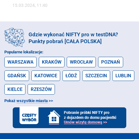
15.03.2024, 11:40
Gdzie wykonać NIFTY pro w testDNA?
Punkty pobrań [CAŁA POLSKA]
Popularne lokalizacje:
WARSZAWA
KRAKÓW
WROCŁAW
POZNAŃ
GDAŃSK
KATOWICE
ŁÓDŹ
SZCZECIN
LUBLIN
KIELCE
RZESZÓW
Pokaż
wszystkie miasta
>>