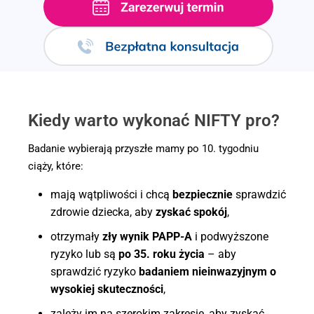
.
Kiedy warto wykonać NIFTY pro?
Badanie wybierają przyszłe mamy po 10. tygodniu
ciąży, które:
mają wątpliwości i chcą
bezpiecznie
sprawdzić
zdrowie dziecka, aby
zyskać spokój
,
otrzymały
zły wynik PAPP-A
i podwyższone
ryzyko lub są
po 35. roku życia
– aby
sprawdzić ryzyko
badaniem nieinwazyjnym o
wysokiej skuteczności
,
zależy im na szerokim zakresie, aby zyskać