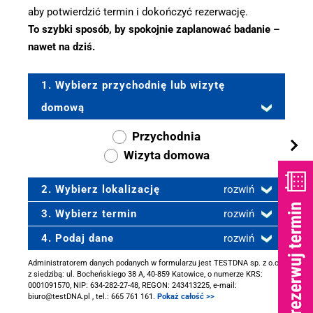
aby potwierdzić termin i dokończyć rezerwację.
To szybki sposób, by spokojnie zaplanować badanie –
nawet na dziś.
1. Wybierz przychodnię lub wizytę
domową
Przychodnia
Wizyta domowa
2. Wybierz lokalizację
rozwiń
3. Wybierz termin
rozwiń
4. Podaj dane
rozwiń
Administratorem danych podanych w formularzu jest TESTDNA sp. z o.o.
z siedzibą: ul. Bocheńskiego 38 A, 40-859 Katowice, o numerze KRS:
0001091570, NIP: 634-282-27-48, REGON: 243413225, e-mail:
biuro@testDNA.pl , tel.: 665 761 161.
Pokaż całość >>