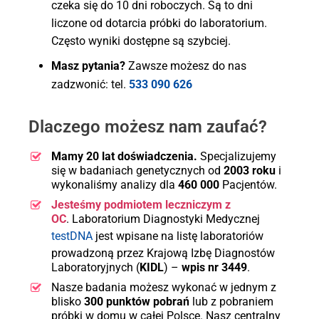
czeka się do 10 dni roboczych. Są to dni
liczone od dotarcia próbki do laboratorium.
Często wyniki dostępne są szybciej.
Masz pytania?
Zawsze możesz do nas
zadzwonić: tel.
533 090 626
Dlaczego możesz nam zaufać?
Mamy 20 lat doświadczenia.
Specjalizujemy
się w badaniach genetycznych od
2003 roku
i
wykonaliśmy analizy dla
460 000
Pacjentów.
Jesteśmy podmiotem leczniczym z
OC
. Laboratorium Diagnostyki Medycznej
testDNA
jest wpisane na listę laboratoriów
prowadzoną przez Krajową Izbę Diagnostów
Laboratoryjnych (
KIDL
) –
wpis nr 3449
.
Nasze badania możesz wykonać w jednym z
blisko
300 punktów pobrań
lub z pobraniem
próbki w domu w całej Polsce. Nasz centralny