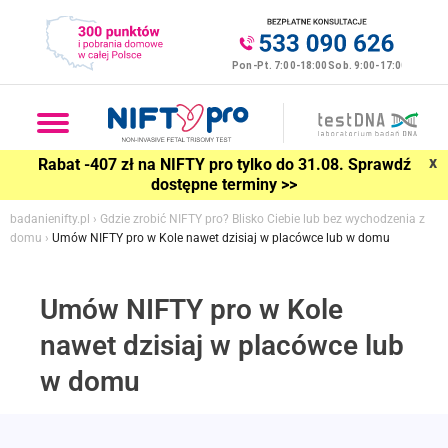
x
Rabat -407 zł na NIFTY pro tylko do 31.08. Sprawdź
dostępne terminy >>
badanienifty.pl
›
Gdzie zrobić NIFTY pro? Blisko Ciebie lub bez wychodzenia z
domu
›
Umów NIFTY pro w Kole nawet dzisiaj w placówce lub w domu
Umów NIFTY pro w Kole
nawet dzisiaj w placówce lub
w domu