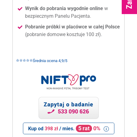
Wynik do pobrania wygodnie online
w
bezpiecznym Panelu Pacjenta.
Pobranie próbki w placówce w całej Polsce
(pobranie domowe kosztuje 100 zł).
⭐⭐⭐⭐⭐
Średnia ocena 4,9/5
5 rat
0%
Kup od
398 zł
/ mies.