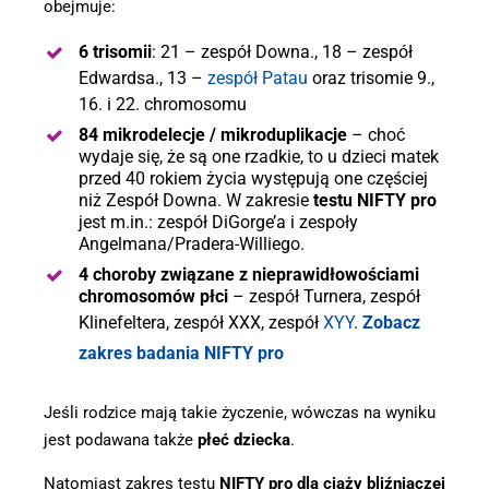
obejmuje:
6 trisomii
: 21 – zespół Downa., 18 – zespół
Edwardsa., 13 –
zespół Patau
oraz trisomie 9.,
16. i 22. chromosomu
84 mikrodelecje / mikroduplikacje
– choć
wydaje się, że są one rzadkie, to u dzieci matek
przed 40 rokiem życia występują one częściej
niż Zespół Downa. W zakresie
testu NIFTY pro
jest m.in.: zespół DiGorge’a i zespoły
Angelmana/Pradera-Williego.
4 choroby związane z nieprawidłowościami
chromosomów płci
– zespół Turnera, zespół
Klinefeltera, zespół XXX, zespół
XYY
.
Zobacz
zakres badania NIFTY pro
Jeśli rodzice mają takie życzenie, wówczas na wyniku
jest podawana także
płeć dziecka
.
Natomiast zakres testu
NIFTY pro dla ciąży bliźniaczej