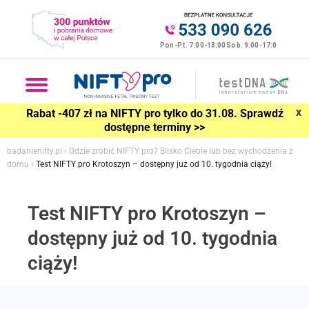
x
Rabat -407 zł na NIFTY pro tylko do 31.08. Sprawdź
dostępne terminy >>
badanienifty.pl
›
Gdzie zrobić NIFTY pro? Blisko Ciebie lub bez wychodzenia z
domu
›
Test NIFTY pro Krotoszyn – dostępny już od 10. tygodnia ciąży!
Test NIFTY pro Krotoszyn –
dostępny już od 10. tygodnia
ciąży!