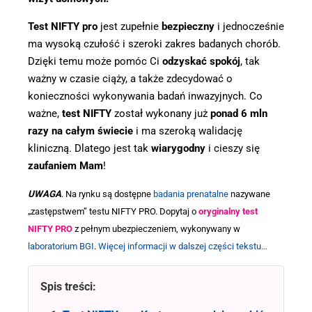
Test NIFTY pro
jest zupełnie
bezpieczny
i jednocześnie
ma wysoką czułość i szeroki zakres badanych chorób.
Dzięki temu może pomóc Ci
odzyskać spokój
, tak
ważny w czasie ciąży, a także zdecydować o
konieczności wykonywania badań inwazyjnych. Co
ważne,
test NIFTY
został wykonany już
ponad 6 mln
razy na całym świecie
i ma szeroką walidację
kliniczną. Dlatego jest tak
wiarygodny
i cieszy się
zaufaniem Mam
!
UWAGA
. Na rynku są dostępne
badania prenatalne
nazywane
„zastępstwem” testu NIFTY PRO. Dopytaj o
orygin
aln
y test
NIFTY PRO
z pełnym ubezpieczeniem, wykonywany w
laboratorium BGI
.
Więcej informacji w dalszej części tekstu…
Spis treści: