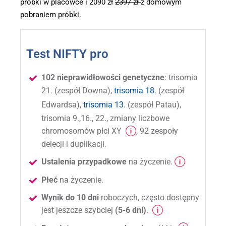
próbki w placówce i 2090 zł
2397 zł
z domowym
pobraniem próbki.
Test NIFTY pro
102 nieprawidłowości genetyczne
: trisomia
21. (zespół Downa),
trisomia 18
. (zespół
Edwardsa),
trisomia 13
. (zespół Patau),
trisomia 9.,16., 22., zmiany liczbowe
chromosomów płci XY
, 92 zespoły
delecji i duplikacji.
Ustalenia przypadkowe
na życzenie.
Płeć
na życzenie.
Wynik do 10 dni
roboczych, często dostępny
jest jeszcze szybciej
(5-6 dni)
.