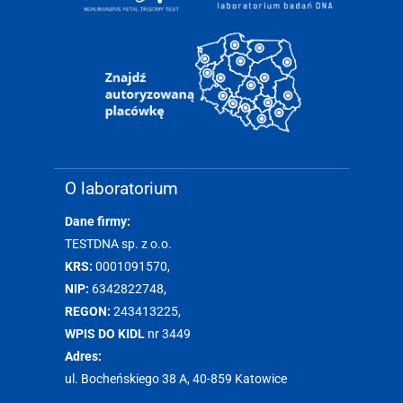
O laboratorium
Dane firmy:
TESTDNA sp. z o.o.
KRS:
0001091570,
NIP:
6342822748,
REGON:
243413225,
WPIS DO KIDL
nr 3449
Adres:
ul. Bocheńskiego 38 A, 40-859 Katowice