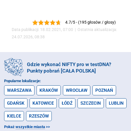
4.7/5 - (195 głosów / głosy)
Data publikacji: 18.02.2021, 07:00 | Ostatnia aktualizacja:
24.07.2026, 08:38
Gdzie wykonać NIFTY pro w testDNA?
Punkty pobrań [CAŁA POLSKA]
Popularne lokalizacje:
WARSZAWA
KRAKÓW
WROCŁAW
POZNAŃ
GDAŃSK
KATOWICE
ŁÓDŹ
SZCZECIN
LUBLIN
KIELCE
RZESZÓW
Pokaż
wszystkie miasta
>>