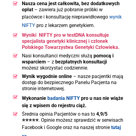
Nasza cena jest całkowita, bez dodatkowych
533 090 626
opłat
– zawiera już pobranie próbki w
placówce i konsultację nieprawidłowego
wynik
NIFTY
pro z lekarzem genetykiem.
Wyniki NIFTY pro w testDNA konsultuje
specjalista genetyki klinicznej i
członek
Polskiego Towarzystwa Genetyki Człowieka.
Nasi konsultanci medyczni służą
pomocą i
wsparciem
– z
bezpłatnych konsultacji
możesz skorzystać codziennie.
Wynik wygodnie online
– nasze pacjentki mają
dostęp do bezpiecznego Panelu Pacjenta na
stronie internetowej.
Wykonanie
badania NIFTY
pro u nas nie wiąże
się z wpisem do rejestru ciąż.
Średnia opinia Pacjentów o nas to
4,9/5
⭐⭐⭐⭐⭐
. Opinie możesz sprawdzić w serwisach
Facebook i Google oraz na naszej stronie
tutaj
>>