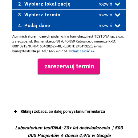
2. Wybierz lokalizację
rozwiń
3. Wybierz termin
rozwiń
4. Podaj dane
rozwiń
Administratorem danych podanych w formularzu jest TESTDNA sp. z o.o.
z siedzibą: ul. Bocheńskiego 38 A, 40-859 Katowice, o numerze KRS:
0001091570, NIP: 634-282-27-48, REGON: 243413225, e-mail:
biuro@testDNA.pl , tel.: 665 761 161.
Pokaż całość >>
.
Kliknij i zobacz, co dalej po wysłaniu formularza
Kolejny krok
Laboratorium testDNA: 20+ lat doświadczenia | 500
000 Pacjentów ⭐ Ocena 4,9/5 w Google