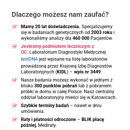
Dlaczego możesz nam zaufać?
Kiedy i jak zapłacić?
Mamy 20 lat doświadczenia.
Specjalizujemy
się w badaniach genetycznych od
2003 roku
i
wykonaliśmy analizy dla
460 000
Pacjentów.
Jesteśmy podmiotem leczniczym z
OC
. Laboratorium Diagnostyki Medycznej
testDNA
jest wpisane na listę laboratoriów
prowadzoną przez Krajową Izbę Diagnostów
Informacje o
Laboratoryjnych (
KIDL
) –
wpis nr 3449
.
płatności znajdziesz w dalszej części
Nasze badania możesz wykonać w jednym z
strony.
blisko
300 punktów pobrań
lub z pobraniem
próbki w domu w całej Polsce. Nasz centralny
Ile czeka się na wyniki?
oddział laboratoryjny mieści się w Katowicach.
do 5-10 dni
Szybkie terminy badań
– nawet w dniu
umówienia.
Raty i płatności odroczone
–
BLIK płacę
później
, Mediraty.
Masz pytania?