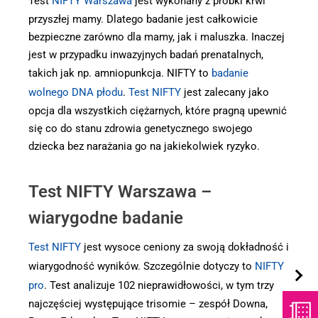
Test
NIFTY Warszawa
jest wykonany z próbki krwi
przyszłej mamy. Dlatego badanie jest całkowicie
bezpieczne zarówno dla mamy, jak i maluszka. Inaczej
jest w przypadku inwazyjnych badań prenatalnych,
takich jak np. amniopunkcja. NIFTY to
badanie
wolnego DNA płodu
.
Test NIFTY
jest zalecany jako
opcja dla wszystkich ciężarnych, które pragną upewnić
się co do stanu zdrowia genetycznego swojego
dziecka bez narażania go na jakiekolwiek ryzyko.
Test NIFTY Warszawa –
wiarygodne badanie
Test NIFTY
jest wysoce ceniony za swoją dokładność i
wiarygodność wyników. Szczególnie dotyczy to
NIFTY
pro
. Test analizuje 102 nieprawidłowości, w tym trzy
najczęściej występujące trisomie – zespół Downa,