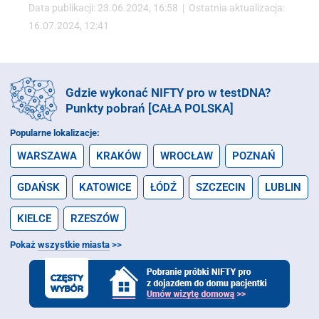
Data publikacji: 23.06.2024, 16:58 | Ostatnia aktualizacja:
16.07.2024, 12:41
Gdzie wykonać NIFTY pro w testDNA?
Punkty pobrań [CAŁA POLSKA]
Popularne lokalizacje:
WARSZAWA
KRAKÓW
WROCŁAW
POZNAŃ
GDAŃSK
KATOWICE
ŁÓDŹ
SZCZECIN
LUBLIN
KIELCE
RZESZÓW
Pokaż
wszystkie miasta
>>