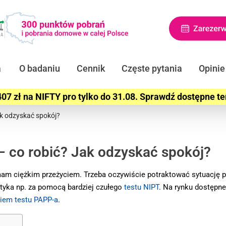
a
O badaniu
Cennik
Częste pytania
Opinie
07 zł na NIFTY pro tylko do 31.08. Sprawdź dostępne t
ak odzyskać spokój?
– co robić? Jak odzyskać spokój?
am ciężkim przeżyciem. Trzeba oczywiście potraktować sytuację p
ostyka np. za pomocą bardziej czułego
testu NIPT
. Na rynku dostępn
iem testu PAPP-a
.