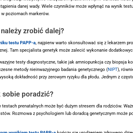
tąpienia danej wady. Wiele czynników może wpłynąć na wynik testu,
ia w poziomach markerów.
należy zrobić dalej?
niku testu PAPP-a
, najpierw warto skonsultować się z lekarzem 
cznej. Tam specjalista genetyk może zalecić wykonanie dodatkowych
wazyjne testy diagnostyczne, takie jak amniopunkcja czy biopsja k
łczesne metody nieinwazyjnego badania genetycznego (
NIPT
), równ
c wysoką dokładność przy zerowym ryzyku dla płodu. Jednym z częs
k sobie poradzić?
testach prenatalnych może być dużym stresem dla rodziców. Ważne 
jalistów. Rozmowa z psychologiem lub doradcą genetycznym może p
wym wynikiem testu PAPP-a
kończy się urodzeniem zdrowego dziec