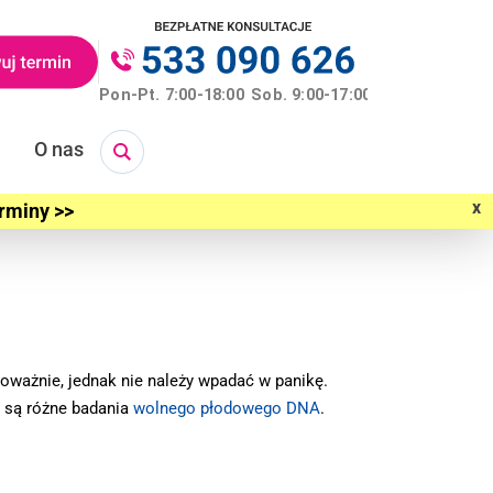
O nas
x
erminy >>
oważnie, jednak nie należy wpadać w panikę.
e są różne badania
wolnego płodowego DNA
.