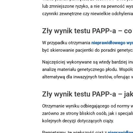
lub zmniejszone ryzyko, a nie na pewność wys
czynniki zewnętrzne czy niewielkie odchylen
Zły wynik testu PAPP-a – co 
W przypadku otrzymania
nieprawidłowego wy
być skierowanie pacjentki do poradni genety
Najczęściej wykonywane są wtedy bardziej in
analizę materiału genetycznego płodu. Wspó
alternatywą dla inwazyjnych testów, oferują
Zły wynik testu PAPP-a – ja
Otrzymanie wyniku odbiegającego od normy w 
zarówno ze strony bliskich osób, jak i spec
kolejnych decyzji dotyczących ciąży.
Pamiętajmy, że większość ciąż z
nieprawidło