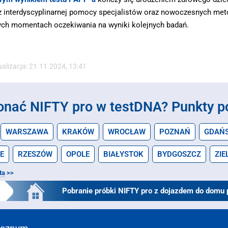
z interdyscyplinarnej pomocy specjalistów oraz nowoczesnych me
dnych momentach oczekiwania na wyniki kolejnych badań.
ualizacja: 21.11.2024, 13:41
onać NIFTY pro w testDNA?
Punkty p
WARSZAWA
KRAKÓW
WROCŁAW
POZNAŃ
GDAŃ
E
RZESZÓW
OPOLE
BIAŁYSTOK
BYDGOSZCZ
ZIE
ta
>>
Pobranie próbki NIFTY pro z dojazdem do domu 