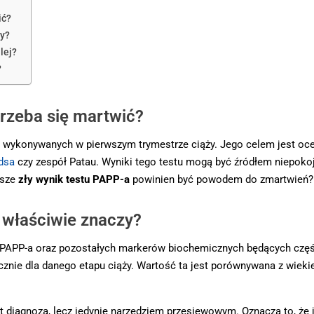
ić?
zy?
lej?
?
trzeba się martwić?
wykonywanych w pierwszym trymestrze ciąży. Jego celem jest oce
dsa
czy zespół Patau. Wyniki tego testu mogą być źródłem niepokoju
wsze
zły wynik testu PAPP-a
powinien być powodem do zmartwień?
 właściwie znaczy?
 PAPP-a oraz pozostałych markerów biochemicznych będących częś
nie dla danego etapu ciąży. Wartość ta jest porównywana z wiekie
st diagnozą, lecz jedynie narzędziem przesiewowym. Oznacza to, że