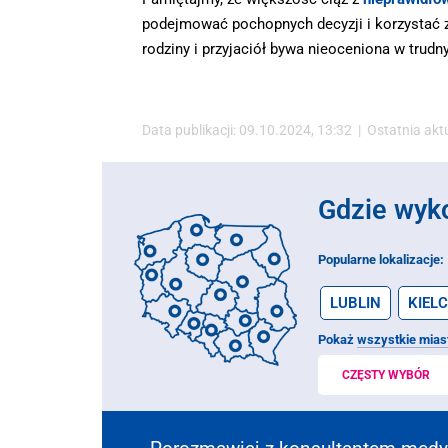
podejmować pochopnych decyzji i korzystać 
rodziny i przyjaciół bywa nieoceniona w tru
Data publikacji: 09.10.2024, 13:32 | Ostatnia akt
Gdzie wyk
Popularne lokalizacje:
LUBLIN
KIELC
Pokaż
wszystkie mias
CZĘSTY WYBÓR