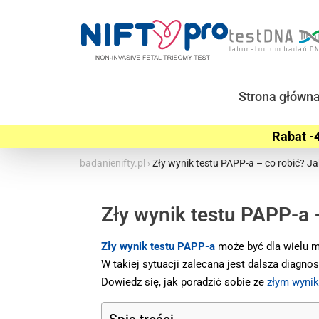
Strona główn
Rabat -4
badanienifty.pl
›
Zły wynik testu PAPP-a – co robić? J
Zły wynik testu PAPP-a 
Zły wynik testu PAPP-a
może być dla wielu m
W takiej sytuacji zalecana jest dalsza diagn
Dowiedz się, jak poradzić sobie ze
złym wynik