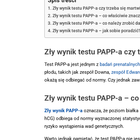
Spis treści
Zły wynik testu PAPP-a czy trzeba się martw
Zły wynik testu PAPP-a – co właściwie znac
Zły wynik testu PAPP-a – co należy zrobić da
Zły wynik testu PAPP-a – jak sobie poradzić
Zły wynik testu PAPP-a czy 
Test PAPP-a jest jednym z
badań prenatalnych
płodu, takich jak zespół Downa,
zespół Edwar
okażą się odbiegać od normy. Czy jednak za
Zły wynik testu PAPP-a – co
Zły wynik PAPP-a
oznacza, że poziom białka
hCG) odbiega od normy wyznaczonej statystycz
ryzyko wystąpienia wad genetycznych.
Warto jednak pamiętać, że test PAPP-a nie je