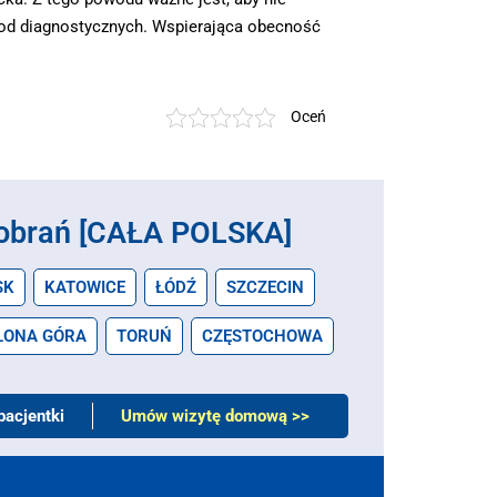
tod diagnostycznych. Wspierająca obecność
Oceń
obrań [CAŁA POLSKA]
SK
KATOWICE
ŁÓDŹ
SZCZECIN
LONA GÓRA
TORUŃ
CZĘSTOCHOWA
pacjentki
Umów wizytę domową >>