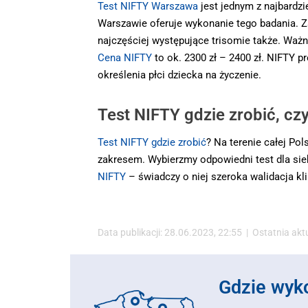
Test NIFTY Warszawa
jest jednym z najbard
Warszawie oferuje wykonanie tego badania. Z
najczęściej występujące trisomie także. Waż
Cena NIFTY
to ok. 2300 zł – 2400 zł. NIFTY 
określenia płci dziecka na życzenie.
Test NIFTY gdzie zrobić, cz
Test NIFTY gdzie zrobić
? Na terenie całej Pol
zakresem. Wybierzmy odpowiedni test dla sieb
NIFTY
– świadczy o niej szeroka walidacja kl
Data publikacji: 28.06.2023, 22:55 | Ostatnia akt
Gdzie wyk