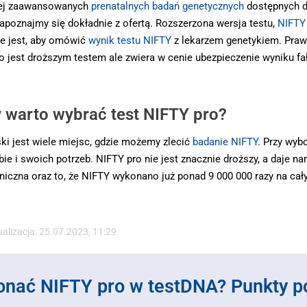
ziej zaawansowanych
prenatalnych badań genetycznych
dostępnych d
apoznajmy się dokładnie z ofertą. Rozszerzona wersja testu,
NIFTY
ne jest, aby omówić
wynik testu NIFTY
z lekarzem genetykiem. Prawid
pro jest droższym testem ale zwiera w cenie ubezpieczenie wyniku 
y warto wybrać test NIFTY pro?
ski jest wiele miejsc, gdzie możemy zlecić
badanie NIFTY
. Przy wyb
ie i swoich potrzeb. NIFTY pro nie jest znacznie droższy, a daje 
iniczna oraz to, że NIFTY wykonano już ponad 9 000 000 razy na cał
ualizacja: 25.07.2023, 11:29
onać NIFTY pro w testDNA?
Punkty p