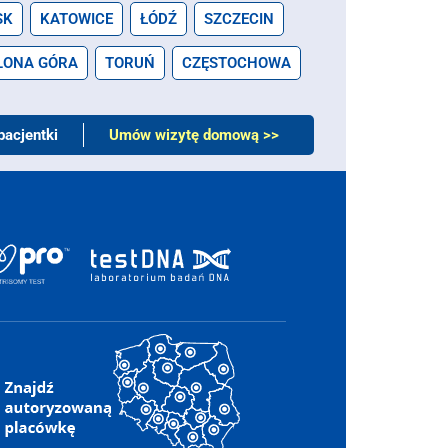
SK
KATOWICE
ŁÓDŹ
SZCZECIN
LONA GÓRA
TORUŃ
CZĘSTOCHOWA
pacjentki
Umów wizytę domową >>