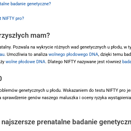
talne badanie genetyczne?
st NIFTY pro?
 przyszłych mam?
natalny. Pozwala na wykrycie różnych wad genetycznych u płodu, w t
tau
. Umożliwia to analiza
wolnego płodowego DNA
, dzięki temu ba
ąży
wolne płodowe DNA
. Dlatego NIFTY nazywane jest również
bad
0
problemów genetycznych u płodu. Wskazaniem do testu NIFTY pro j
a sprawdzenie genów naszego maluszka i oceny ryzyka wystąpienia
 najszersze prenatalne badanie genetycz