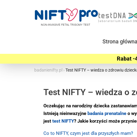
Strona główn
Rabat -4
badanienifty.pl
›
Test NIFTY – wiedza o zdrowiu dzieck
Test NIFTY – wiedza o z
Oczekując na narodziny dziecka zastanawiamy
Istnieją nieinwazyjne
badania prenatalne
o wy
jest
test NIFTY
? Jakie korzyści może przyn
Co to NIFTY, czym jest dla przyszłych mam?