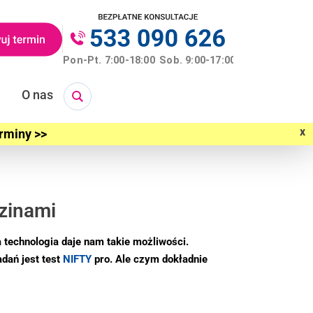
O nas
x
erminy >>
dzinami
 technologia daje nam takie możliwości.
dań jest test
NIFTY
pro. Ale czym dokładnie