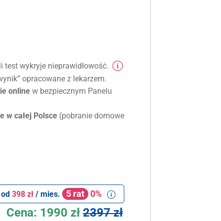
li test wykryje nieprawidłowość.
ynik” opracowane z lekarzem.
e online
w bezpiecznym Panelu
e w całej Polsce
(pobranie domowe
5 rat
0%
 od
398 zł
/ mies.
Cena:
1990 zł
2397 zł