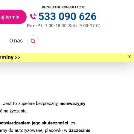
O nas
x
erminy >>
o. Jest to zupełnie bezpieczny,
nieinwazyjny
eć na życzenie.
potwierdzeniem jego skuteczności
jest
szamy do autoryzowanej placówki w
Szczecinie