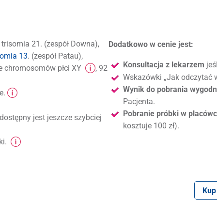
: trisomia 21. (zespół Downa),
Dodatkowo w cenie jest:
somia 13
. (zespół Patau),
Konsultacja z lekarzem
jeś
bowe chromosomów płci XY
, 92
Wskazówki „Jak odczytać w
Wynik do pobrania wygodni
e.
Pacjenta.
Pobranie próbki w placówc
dostępny jest jeszcze szybciej
kosztuje 100 zł).
ki.
Kup