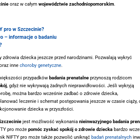
inie
oraz w całym
województwie zachodniopomorskim
.
Y pro w Szczecinie?
ro – informacje o badaniu
?
 zdrowia dziecka jeszcze przed narodzinami. Pozwalają wykryć
 oraz inne
choroby genetyczne
.
większości przypadków
badania prenatalne
przynoszą rodzicom
kój
, gdyż nie wykrywają żadnych nieprawidłowości. Jeśli wykryją
robę, można bardzo wcześnie zadbać o zdrowie dziecka,
lanować leczenie i schemat postępowania jeszcze w czasie ciąży, 
kcjonowanie dziecka w przyszłości.
Szczecinie
jest możliwość wykonania
nieinwazyjnego badania pren
FTY pro może
pomóc zyskać spokój o zdrowie dziecka
bardzo wcześ
ik NIFTY pro może także pozwolić uniknąć
badań prenatalnych
inw