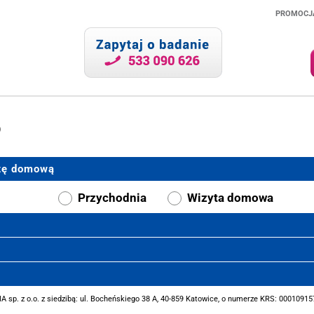
PROMOCJ
.
o
ytę domową
Przychodnia
Wizyta domowa
sp. z o.o. z siedzibą: ul. Bocheńskiego 38 A, 40-859 Katowice, o numerze KRS: 000109157