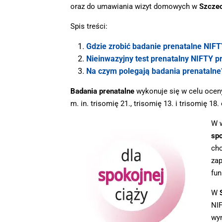
oraz do umawiania wizyt domowych w
Szczec
Spis treści:
Gdzie zrobić badanie prenatalne NIFT
Nieinwazyjny test prenatalny NIFTY p
Na czym polegają badania prenatalne
Badania prenatalne
wykonuje się w celu oceny
m. in. trisomię 21., trisomię 13. i trisomię 18.
W 
spo
cho
zap
fun
W
NI
wyn