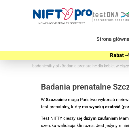
Strona główn
Rabat -4
badanienifty.pl
›
Badania prenatalne dla kobiet w ciąż
Badania prenatalne Szc
W
Szczecinie
mogą Państwo wykonać nieinw
test prenatalny, który ma
wysoką czułość
(pon
Test NIFTY cieszy się
dużym zaufaniem
Mam –
szeroka walidacja kliniczna. Jest jedynym 