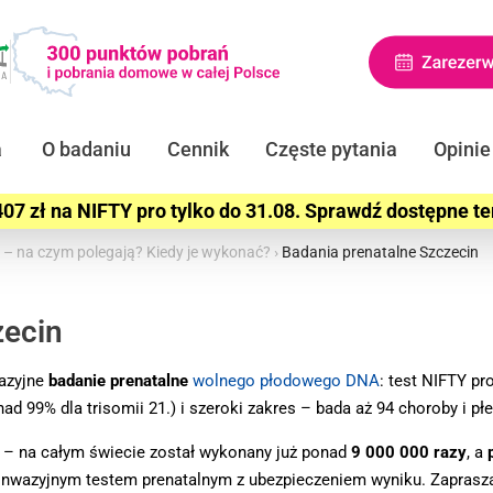
a
O badaniu
Cennik
Częste pytania
Opinie
07 zł na NIFTY pro tylko do 31.08. Sprawdź dostępne t
y – na czym polegają? Kiedy je wykonać?
›
Badania prenatalne Szczecin
zecin
azyjne
badanie prenatalne
wolnego płodowego DNA
: test NIFTY pr
ad 99% dla trisomii 21.) i szeroki zakres – bada aż 94 choroby i pł
 na całym świecie został wykonany już ponad
9 000 000 razy
, a
nieinwazyjnym testem prenatalnym z ubezpieczeniem wyniku. Zapra