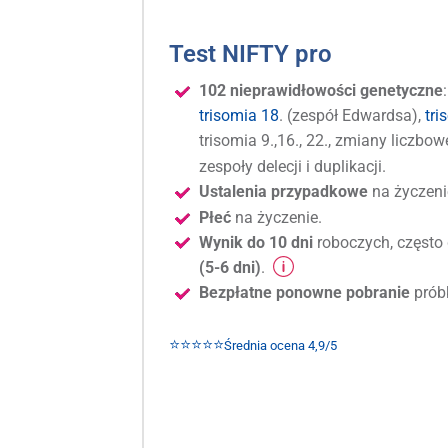
Test NIFTY pro
102 nieprawidłowości genetyczne
trisomia 18
. (zespół Edwardsa),
tri
trisomia 9.,16., 22., zmiany licz
zespoły delecji i duplikacji.
Ustalenia przypadkowe
na życzeni
Płeć
na życzenie.
Wynik do 10 dni
roboczych, często 
(5-6 dni)
.
Bezpłatne ponowne pobranie
prób
⭐⭐⭐⭐⭐
Średnia ocena 4,9/5