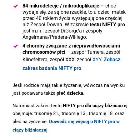
84 mikrodelecje / mikroduplikacje
– choć
wydaje się, że są one rzadkie, to u dzieci matek
przed 40 rokiem życia występują one częściej
niż Zespół Downa. W zakresie
testu NIFTY pro
jest m.in.: zespół DiGorge’a i zespoły
Angelmana/Pradera-Williego.
4 choroby związane z nieprawidłowościami
chromosomów płci
– zespół Turnera, zespół
Klinefeltera, zespół XXX, zespół
XYY
.
Zobacz
zakres badania NIFTY pro
Jeśli rodzice mają takie życzenie, wówczas na wyniku
jest podawana także
płeć dziecka
.
Natomiast zakres testu
NIFTY pro dla ciąży bliźniaczej
obejmuje: trisomię 21., trisomię 13., trisomię 18. oraz
płeć na życzenie.
Dowiedz się więcej o NIFTY pro w
ciąży bliźniaczej