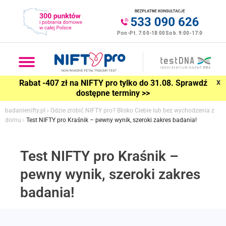
x
Rabat -407 zł na NIFTY pro tylko do 31.08. Sprawdź
dostępne terminy >>
badanienifty.pl
›
Gdzie zrobić NIFTY pro? Blisko Ciebie lub bez wychodzenia z
domu
›
Test NIFTY pro Kraśnik – pewny wynik, szeroki zakres badania!
Test NIFTY pro Kraśnik –
pewny wynik, szeroki zakres
badania!