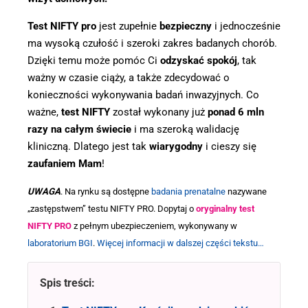
Test NIFTY pro
jest zupełnie
bezpieczny
i jednocześnie
ma wysoką czułość i szeroki zakres badanych chorób.
Dzięki temu może pomóc Ci
odzyskać spokój
, tak
ważny w czasie ciąży, a także zdecydować o
konieczności wykonywania badań inwazyjnych. Co
ważne,
test NIFTY
został wykonany już
ponad 6 mln
razy na całym świecie
i ma szeroką walidację
kliniczną. Dlatego jest tak
wiarygodny
i cieszy się
zaufaniem Mam
!
UWAGA
. Na rynku są dostępne
badania prenatalne
nazywane
„zastępstwem” testu NIFTY PRO. Dopytaj o
orygin
aln
y test
NIFTY PRO
z pełnym ubezpieczeniem, wykonywany w
laboratorium BGI
.
Więcej informacji w dalszej części tekstu…
Spis treści: