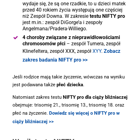
wydaje się, że są one rzadkie, to u dzieci matek
przed 40 rokiem życia występują one częściej
niż Zespół Downa. W zakresie
testu NIFTY pro
jest m.in.: zespół DiGorge’a i zespoły
Angelmana/Pradera-Williego.
4 choroby związane z nieprawidłowościami
chromosomów płci
– zespół Turnera, zespół
Klinefeltera, zespół XXX, zespół
XYY
.
Zobacz
zakres badania NIFTY pro >>
Jeśli rodzice mają takie życzenie, wówczas na wyniku
jest podawana także
płeć dziecka
.
Natomiast zakres testu
NIFTY pro dla ciąży bliźniaczej
obejmuje: trisomię 21., trisomię 13., trisomię 18. oraz
płeć na życzenie.
Dowiedz się więcej o NIFTY pro w
ciąży bliźniaczej >>