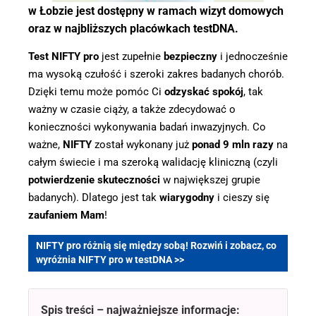
w Łobzie jest dostępny w ramach wizyt domowych
oraz w najbliższych placówkach testDNA.
Test NIFTY pro
jest zupełnie
bezpieczny
i jednocześnie
ma wysoką czułość i szeroki zakres badanych chorób.
Dzięki temu może pomóc Ci
odzyskać spokój
, tak
ważny w czasie ciąży, a także zdecydować o
konieczności wykonywania badań inwazyjnych. Co
ważne,
NIFTY
został wykonany już
ponad 9 mln razy
na
całym świecie i ma szeroką walidację kliniczną (czyli
potwierdzenie skuteczności
w największej grupie
badanych). Dlatego jest tak
wiarygodny
i cieszy się
zaufaniem Mam
!
NIFTY pro różnią się między sobą! Rozwiń i zobacz, co
wyróżnia NIFTY pro w testDNA >>
Konsultacja z lekarzem genetykiem
Spis treści – najważniejsze informacje: