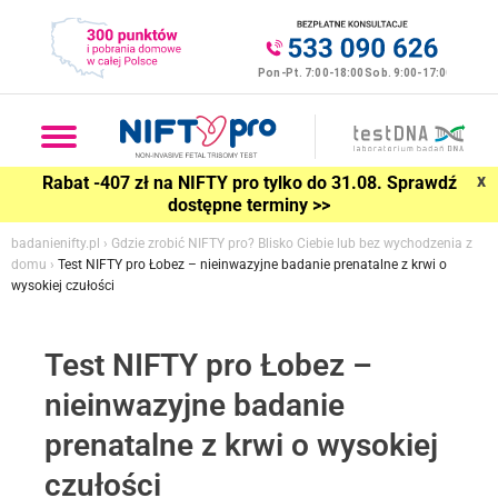
x
Rabat -407 zł na NIFTY pro tylko do 31.08. Sprawdź
dostępne terminy >>
badanienifty.pl
›
Gdzie zrobić NIFTY pro? Blisko Ciebie lub bez wychodzenia z
domu
›
Test NIFTY pro Łobez – nieinwazyjne badanie prenatalne z krwi o
wysokiej czułości
Test NIFTY pro Łobez –
nieinwazyjne badanie
prenatalne z krwi o wysokiej
czułości