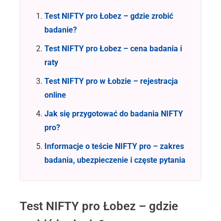
Test NIFTY pro Łobez – gdzie zrobić
Pobranie próbki w placówce lub w domu z
badanie?
dojazdem personelu medycznego
Test NIFTY pro Łobez – cena badania i
raty
Szybkie terminy badań
Test NIFTY pro w Łobzie – rejestracja
online
Raty
Jak się przygotować do badania NIFTY
pro?
wynik online
testDNA
Informacje o teście NIFTY pro – zakres
Zobacz opinie naszych Pacjentek >>
badania, ubezpieczenie i częste pytania
Test NIFTY pro Łobez – gdzie