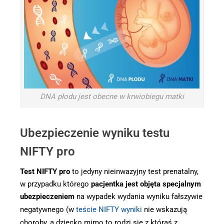
DNA płodu jest obecne w krwiobiegu matki
Ubezpieczenie wyniku testu
NIFTY pro
Test NIFTY pro
to jedyny nieinwazyjny test prenatalny,
w przypadku którego
pacjentka jest objęta specjalnym
ubezpieczeniem
na wypadek wydania wyniku fałszywie
negatywnego (w
teście NIFTY wyniki
nie wskazują
choroby, a dziecko mimo to rodzi się z którąś z