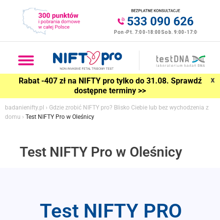
x
Rabat -407 zł na NIFTY pro tylko do 31.08. Sprawdź
dostępne terminy >>
badanienifty.pl
›
Gdzie zrobić NIFTY pro? Blisko Ciebie lub bez wychodzenia z
domu
›
Test NIFTY Pro w Oleśnicy
Test NIFTY Pro w Oleśnicy
Test NIFTY PRO