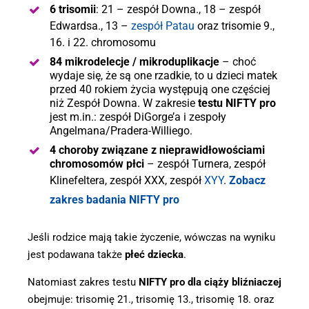
6 trisomii
: 21 – zespół Downa., 18 – zespół
Edwardsa., 13 –
zespół Patau
oraz trisomie 9.,
16. i 22. chromosomu
84 mikrodelecje / mikroduplikacje
– choć
wydaje się, że są one rzadkie, to u dzieci matek
przed 40 rokiem życia występują one częściej
niż Zespół Downa. W zakresie
testu NIFTY pro
jest m.in.: zespół DiGorge’a i zespoły
Angelmana/Pradera-Williego.
4 choroby związane z nieprawidłowościami
chromosomów płci
– zespół Turnera, zespół
Klinefeltera, zespół XXX, zespół
XYY
.
Zobacz
zakres badania NIFTY pro
Jeśli rodzice mają takie życzenie, wówczas na wyniku
jest podawana także
płeć dziecka
.
Natomiast zakres testu
NIFTY pro dla ciąży bliźniaczej
obejmuje: trisomię 21., trisomię 13., trisomię 18. oraz