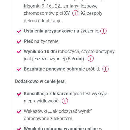
trisomia 9.,16., 22., zmiany liczbowe
chromosomów płci XY
, 92 zespoły
delecji i duplikacji.
Ustalenia przypadkowe
na życzenie.
Płeć
na życzenie.
Wynik do 10 dni
roboczych, często dostępny
jest jeszcze szybciej
(5-6 dni)
.
Bezpłatne ponowne pobranie
próbki.
Dodatkowo w cenie jest:
Konsultacja z lekarzem
jeśli test wykryje
nieprawidłowość.
Wskazówki „Jak odczytać wynik”
opracowane z lekarzem.
Wynik do pobrania wygodnie online
w