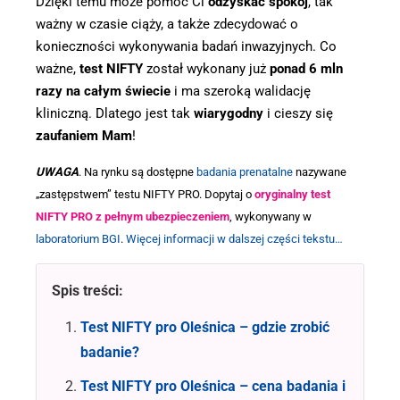
Dzięki temu może pomóc Ci
odzyskać spokój
, tak
ważny w czasie ciąży, a także zdecydować o
konieczności wykonywania badań inwazyjnych. Co
ważne,
test NIFTY
został wykonany już
ponad 6 mln
razy na całym świecie
i ma szeroką walidację
kliniczną. Dlatego jest tak
wiarygodny
i cieszy się
zaufaniem Mam
!
UWAGA
. Na rynku są dostępne
badania prenatalne
nazywane
„zastępstwem” testu NIFTY PRO. Dopytaj o
oryginalny test
NIFTY PRO z pełnym ubezpieczeniem
, wykonywany w
laboratorium BGI
.
Więcej informacji w dalszej części tekstu…
Spis treści:
Test NIFTY pro Oleśnica – gdzie zrobić
badanie?
Test NIFTY pro Oleśnica – cena badania i