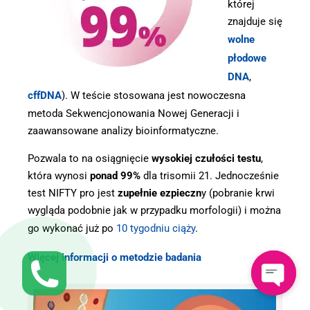
której
znajduje się
wolne
płodowe
DNA
,
cffDNA
). W teście stosowana jest nowoczesna
metoda Sekwencjonowania Nowej Generacji i
zaawansowane analizy bioinformatyczne.
Pozwala to na osiągnięcie
wysokiej czułości testu
,
która wynosi
ponad 99%
dla trisomii 21. Jednocześnie
test NIFTY pro jest
zupełnie ezpieczn
y (pobranie krwi
wygląda podobnie jak w przypadku morfologii) i można
go wykonać już po
10 tygodniu ciąży
.
Więcej informacji o metodzie badania