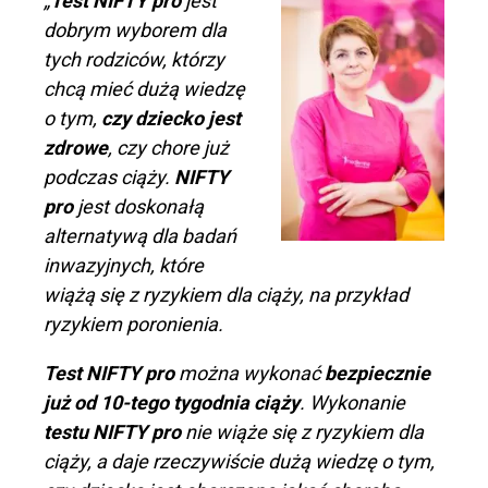
„
Test NIFTY pro
jest
dobrym wyborem dla
tych rodziców, którzy
chcą mieć dużą wiedzę
o tym,
czy dziecko jest
zdrowe
, czy chore już
podczas ciąży.
NIFTY
pro
jest doskonałą
alternatywą dla badań
inwazyjnych, które
wiążą się z ryzykiem dla ciąży, na przykład
ryzykiem poronienia.
Test NIFTY pro
można wykonać
bezpiecznie
już od 10-tego tygodnia ciąży
. Wykonanie
testu NIFTY pro
nie wiąże się z ryzykiem dla
ciąży, a daje rzeczywiście dużą wiedzę o tym,