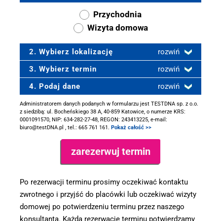
Przychodnia
Wizyta domowa
2. Wybierz lokalizację
rozwiń
3. Wybierz termin
rozwiń
4. Podaj dane
rozwiń
Administratorem danych podanych w formularzu jest TESTDNA sp. z o.o.
z siedzibą: ul. Bocheńskiego 38 A, 40-859 Katowice, o numerze KRS:
0001091570, NIP: 634-282-27-48, REGON: 243413225, e-mail:
biuro@testDNA.pl , tel.: 665 761 161.
Pokaż całość >>
Po rezerwacji terminu prosimy oczekiwać kontaktu
zwrotnego i przyjść do placówki lub oczekiwać wizyty
domowej po potwierdzeniu terminu przez naszego
konsultanta. Każdą rezerwację terminu potwierdzamy