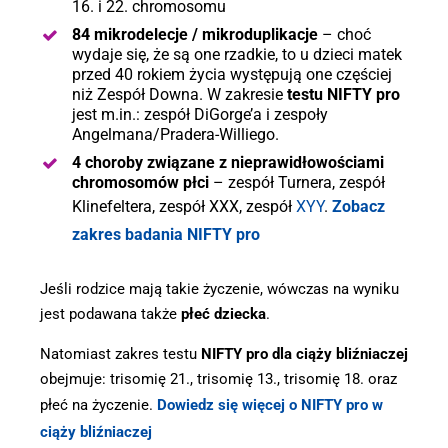
16. i 22. chromosomu
84 mikrodelecje / mikroduplikacje
– choć
wydaje się, że są one rzadkie, to u dzieci matek
przed 40 rokiem życia występują one częściej
niż Zespół Downa. W zakresie
testu NIFTY pro
jest m.in.: zespół DiGorge’a i zespoły
Angelmana/Pradera-Williego.
4 choroby związane z nieprawidłowościami
chromosomów płci
– zespół Turnera, zespół
Klinefeltera, zespół XXX, zespół
XYY
.
Zobacz
zakres badania NIFTY pro
Jeśli rodzice mają takie życzenie, wówczas na wyniku
jest podawana także
płeć dziecka
.
Natomiast zakres testu
NIFTY pro dla ciąży bliźniaczej
obejmuje: trisomię 21., trisomię 13., trisomię 18. oraz
płeć na życzenie.
Dowiedz się więcej o NIFTY pro w
ciąży bliźniaczej