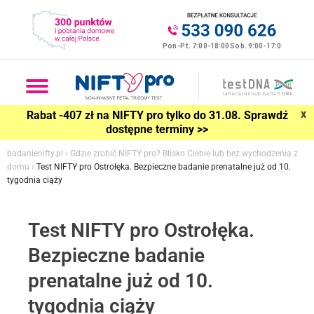
x
Rabat -407 zł na NIFTY pro tylko do 31.08. Sprawdź
dostępne terminy >>
badanienifty.pl
›
Gdzie zrobić NIFTY pro? Blisko Ciebie lub bez wychodzenia z
domu
›
Test NIFTY pro Ostrołęka. Bezpieczne badanie prenatalne już od 10.
tygodnia ciąży
Test NIFTY pro Ostrołęka.
Bezpieczne badanie
prenatalne już od 10.
tygodnia ciąży