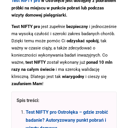
Test NIFTY pro
w Ostrołęce jest dostępny z pobraniem
próbki na miejscu w punkcie pobrań lub podczas
wizyty domowej pielęgniarki.
Test NIFTY pro
jest zupełnie
bezpieczny
i jednocześnie
ma wysoką czułość i szeroki zakres badanych chorób.
Dzięki temu może pomóc Ci
odzyskać spokój
, tak
ważny w czasie ciąży, a także zdecydować o
konieczności wykonywania badań inwazyjnych. Co
ważne,
test NIFTY
został wykonany już
ponad 10 mln
razy na całym świecie
i ma szeroką walidację
kliniczną. Dlatego jest tak
wiarygodny
i cieszy się
zaufaniem Mam
!
Spis treści:
Test NIFTY pro Ostrołęka – gdzie zrobić
badanie? Autoryzowany punkt pobrań i