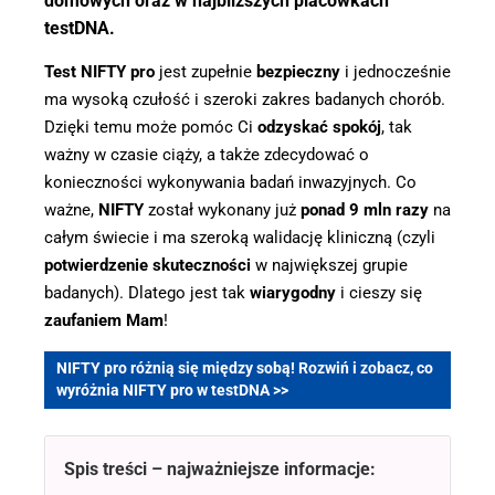
domowych oraz w najbliższych placówkach
testDNA.
Test NIFTY pro
jest zupełnie
bezpieczny
i jednocześnie
ma wysoką czułość i szeroki zakres badanych chorób.
Dzięki temu może pomóc Ci
odzyskać spokój
, tak
ważny w czasie ciąży, a także zdecydować o
konieczności wykonywania badań inwazyjnych. Co
ważne,
NIFTY
został wykonany już
ponad 9 mln razy
na
całym świecie i ma szeroką walidację kliniczną (czyli
potwierdzenie skuteczności
w największej grupie
badanych). Dlatego jest tak
wiarygodny
i cieszy się
zaufaniem Mam
!
NIFTY pro różnią się między sobą! Rozwiń i zobacz, co
wyróżnia NIFTY pro w testDNA >>
Konsultacja z lekarzem genetykiem
Spis treści – najważniejsze informacje: