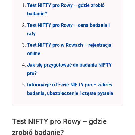
Test NIFTY pro Rowy – gdzie zrobić
Pobranie próbki w placówce lub w domu z
badanie?
dojazdem personelu medycznego
Test NIFTY pro Rowy – cena badania i
raty
Szybkie terminy badań
Test NIFTY pro w Rowach – rejestracja
online
Raty
Jak się przygotować do badania NIFTY
pro?
wynik online
testDNA
Informacje o teście NIFTY pro – zakres
Zobacz opinie naszych Pacjentek >>
badania, ubezpieczenie i częste pytania
Test NIFTY pro Rowy – gdzie
zrobić badanie?