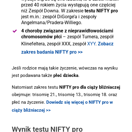
przed 40 rokiem życia występują one częściej
niż Zespół Downa. W zakresie
testu NIFTY pro
jest m.in.: zespół DiGorge’a i zespoły
Angelmana/Pradera-Williego.
4 choroby związane z nieprawidłowościami
chromosomów płci
– zespół Turnera, zespół
Klinefeltera, zespół XXX, zespół
XYY
.
Zobacz
zakres badania NIFTY pro >>
Jeśli rodzice mają takie życzenie, wówczas na wyniku
jest podawana także
płeć dziecka
.
Natomiast zakres testu
NIFTY pro dla ciąży bliźniaczej
obejmuje: trisomię 21., trisomię 13., trisomię 18. oraz
płeć na życzenie.
Dowiedz się więcej o NIFTY pro w
ciąży bliźniaczej >>
Wynik testu NIFTY pro