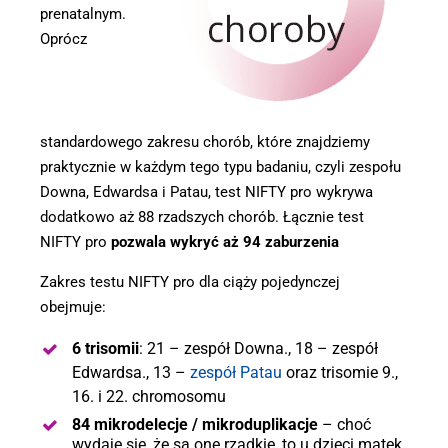
prenatalnym.
Oprócz
standardowego zakresu chorób, które znajdziemy
praktycznie w każdym tego typu badaniu, czyli zespołu
Downa, Edwardsa i Patau, test NIFTY pro wykrywa
dodatkowo aż 88 rzadszych chorób. Łącznie test
NIFTY pro
pozwala wykryć aż 94 zaburzenia
Zakres testu NIFTY pro dla ciąży pojedynczej
obejmuje:
6 trisomii
: 21 – zespół Downa., 18 – zespół
Edwardsa., 13 –
zespół Patau
oraz trisomie 9.,
16. i 22. chromosomu
84 mikrodelecje / mikroduplikacje
– choć
wydaje się, że są one rzadkie, to u dzieci matek