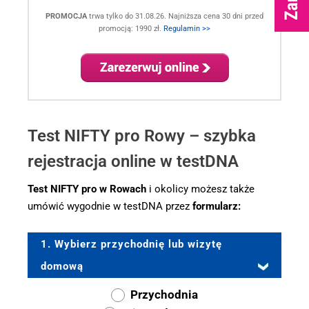
PROMOCJA
trwa tylko do 31.08.26. Najniższa cena 30 dni przed
promocją: 1990 zł.
Regulamin >>
.
Test NIFTY pro Rowy – szybka
rejestracja online w testDNA
Test NIFTY pro w Rowach
i okolicy możesz także
umówić wygodnie w testDNA przez
formularz:
1. Wybierz przychodnię lub wizytę
domową
Przychodnia