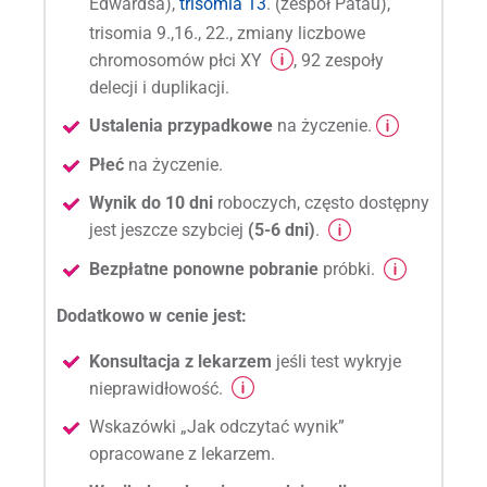
Edwardsa),
trisomia 13
. (zespół Patau),
trisomia 9.,16., 22., zmiany liczbowe
chromosomów płci XY
, 92 zespoły
delecji i duplikacji.
Ustalenia przypadkowe
na życzenie.
Płeć
na życzenie.
Wynik do 10 dni
roboczych, często dostępny
jest jeszcze szybciej
(5-6 dni)
.
Bezpłatne ponowne pobranie
próbki.
Dodatkowo w cenie jest:
Konsultacja z lekarzem
jeśli test wykryje
nieprawidłowość.
Wskazówki „Jak odczytać wynik”
opracowane z lekarzem.