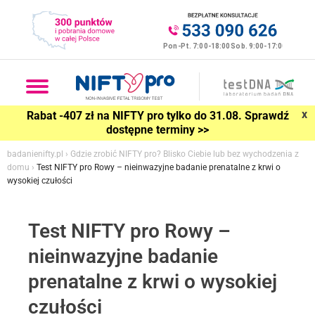
x
Rabat -407 zł na NIFTY pro tylko do 31.08. Sprawdź
dostępne terminy >>
badanienifty.pl
›
Gdzie zrobić NIFTY pro? Blisko Ciebie lub bez wychodzenia z
domu
›
Test NIFTY pro Rowy – nieinwazyjne badanie prenatalne z krwi o
wysokiej czułości
Test NIFTY pro Rowy –
nieinwazyjne badanie
prenatalne z krwi o wysokiej
czułości