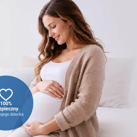
100%
zpieczny
ojego dziecka