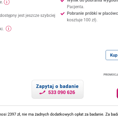
Wynik do pobrania wygodni
e.
Pacjenta.
Pobranie próbki w placówc
dostępny jest jeszcze szybciej
kosztuje 100 zł).
ki.
Kup
PROMOCJ
.
osi 2397 zł, nie ma żadnych dodatkowych opłat za badanie. Za bada