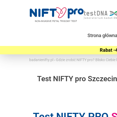
Strona główn
Rabat -4
badanienifty.pl
›
Gdzie zrobić NIFTY pro? Blisko Ciebi
Test NIFTY pro Szczecin
Test NIFTY PRO
S