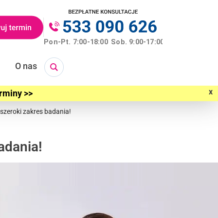
O nas
x
erminy >>
szeroki zakres badania!
adania!