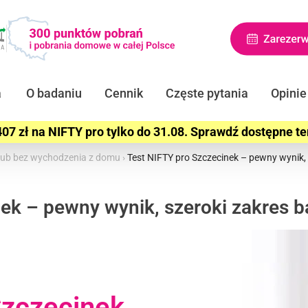
a
O badaniu
Cennik
Częste pytania
Opinie
07 zł na NIFTY pro tylko do 31.08. Sprawdź dostępne t
e lub bez wychodzenia z domu
›
Test NIFTY pro Szczecinek – pewny wynik, 
ek – pewny wynik, szeroki zakres b
zczecinek