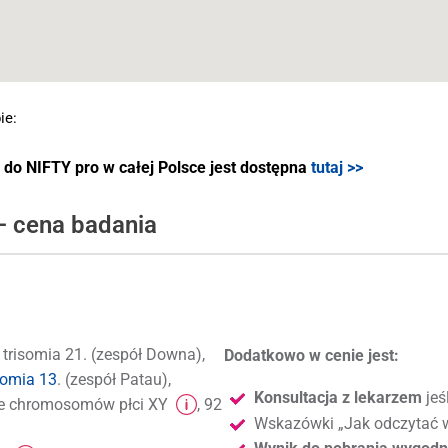
ie:
o NIFTY pro w całej Polsce jest dostępna
tutaj >>
– cena badania
: trisomia 21. (zespół Downa),
Dodatkowo w cenie jest:
somia 13
. (zespół Patau),
Konsultacja z lekarzem
jeś
bowe chromosomów płci XY
, 92
Wskazówki „Jak odczytać w