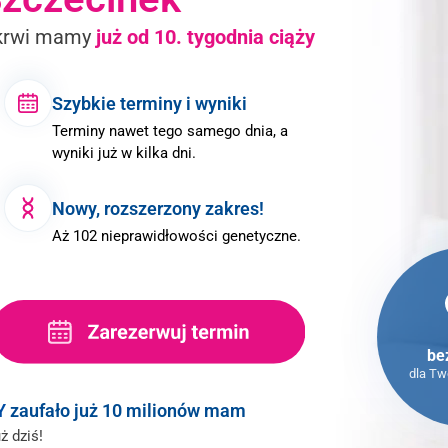
krwi
mamy
już od
10. tygodnia ciąży
Szybkie terminy i wyniki
Terminy nawet tego samego dnia, a
wyniki już w kilka dni.
Nowy, rozszerzony zakres!
Aż 102 nieprawidłowości genetyczne.
be
dla Tw
Y
zaufało
już 10 milionów mam
ż dziś!