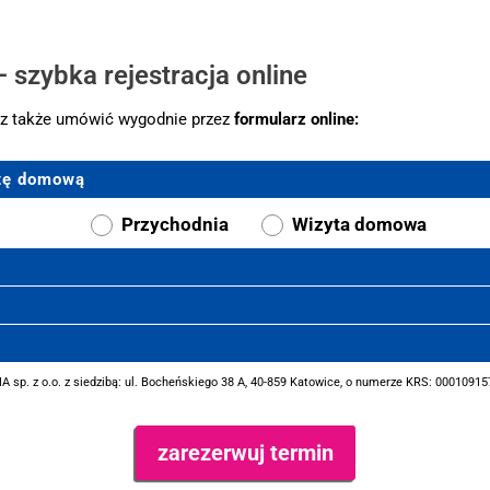
 szybka rejestracja online
sz także umówić wygodnie przez
formularz online:
ytę domową
Przychodnia
Wizyta domowa
sp. z o.o. z siedzibą: ul. Bocheńskiego 38 A, 40-859 Katowice, o numerze KRS: 000109157