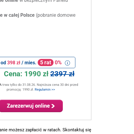
e online
w bezpiecznym Panelu
e w całej Polsce
(pobranie domowe
5 rat
0%
 od
398 zł
/ mies.
Cena:
1990 zł
2397 zł
A
trwa tylko do 31.08.26. Najniższa cena 30 dni przed
promocją: 1990 zł.
Regulamin >>
nie możesz zapłacić w ratach. Skontaktuj się