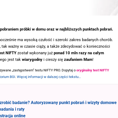
 pobraniem próbki w domu oraz w najbliższych punktach pobrań.
nocześnie ma wysoką czułość i szeroki zakres badanych chorób.
, tak ważny w czasie ciąży, a także zdecydować o konieczności
est NIFTY
został wykonany już
ponad 10 mln razy na całym
tego jest tak
wiarygodny
i cieszy się
zaufaniem Mam
!
zywane „zastępstwem” testu NIFTY PRO. Dopytaj o
orygin
aln
y test NIFTY
torium BGI
.
Więcej informacji w dalszej części tekstu…
 zrobić badanie? Autoryzowany punkt pobrań i wizyty domowe
adania i raty
stracja online