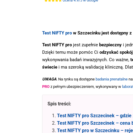
Ocena 4.9/5 w Google
.
Test NIFTY pro
w Szczecinku jest dostępny z
Test NIFTY pro
jest zupełnie
bezpieczny
i jed
Dzięki temu może pomóc Ci
odzyskać spokój
wykonywania badań inwazyjnych. Co ważne,
t
świecie
i ma szeroką walidację kliniczną. Dla
UWAGA
. Na rynku są dostępne
badania prenatalne
na
PRO
z pełnym ubezpieczeniem, wykonywany w
labora
Spis treści:
Test NIFTY pro Szczecinek – gdzie
Test NIFTY pro Szczecinek – cena b
Test NIFTY pro w Szczecinku – reje