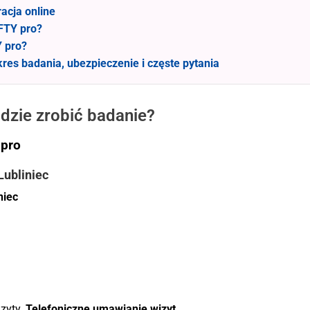
racja online
FTY pro?
Y pro?
kres badania, ubezpieczenie i częste pytania
gdzie zrobić badanie?
 pro
Lubliniec
niec
zyty.
Telefoniczne umawianie wizyt.