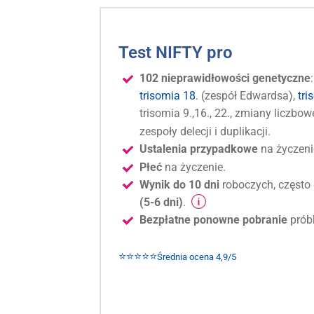
Test NIFTY pro
102 nieprawidłowości genetyczne
trisomia 18
. (zespół Edwardsa),
tri
trisomia 9.,16., 22., zmiany licz
zespoły delecji i duplikacji.
Ustalenia przypadkowe
na życzeni
Płeć
na życzenie.
Wynik do 10 dni
roboczych, często 
(5-6 dni)
.
Bezpłatne ponowne pobranie
prób
⭐⭐⭐⭐⭐
Średnia ocena 4,9/5