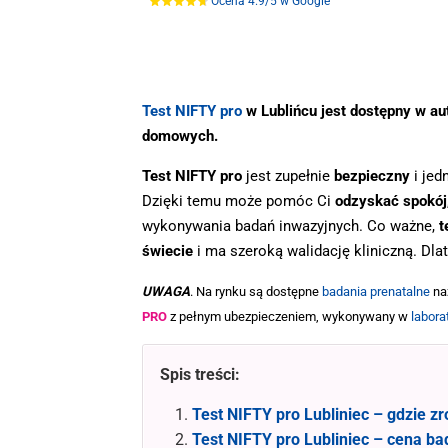
Ocena 4.9/5 w Google
.
Test NIFTY pro
w Lublińcu jest dostępny w a
domowych.
Test NIFTY pro
jest zupełnie
bezpieczny
i jed
Dzięki temu może pomóc Ci
odzyskać spokój
wykonywania badań inwazyjnych. Co ważne,
t
świecie
i ma szeroką walidację kliniczną. Dla
UWAGA
. Na rynku są dostępne
badania prenatalne
na
PRO
z pełnym ubezpieczeniem, wykonywany w
labora
Spis treści:
Test NIFTY pro Lubliniec – gdzie 
Test NIFTY pro Lubliniec – cena bad