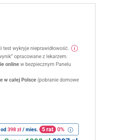
li test wykryje nieprawidłowość.
ynik” opracowane z lekarzem.
e online
w bezpiecznym Panelu
e w całej Polsce
(pobranie domowe
5 rat
0%
 od
398 zł
/ mies.