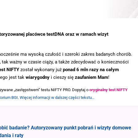
utoryzowanej placówce testDNA oraz w ramach wizyt
nocześnie ma wysoką czułość i szeroki zakres badanych chorób.
, tak ważny w czasie ciąży, a także zdecydować o konieczności
est NIFTY
został wykonany już
ponad 6 mln razy na całym
tego jest tak
wiarygodny
i cieszy się
zaufaniem Mam
!
zywane „zastępstwem” testu NIFTY PRO. Dopytaj o
orygin
aln
y test NIFTY
torium BGI
.
Więcej informacji w dalszej części tekstu…
zrobić badanie? Autoryzowany punkt pobrań i wizyty domowe
ania i raty