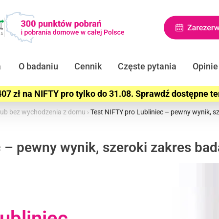
a
O badaniu
Cennik
Częste pytania
Opinie
07 zł na NIFTY pro tylko do 31.08. Sprawdź dostępne t
e lub bez wychodzenia z domu
›
Test NIFTY pro Lubliniec – pewny wynik, s
c – pewny wynik, szeroki zakres bad
ubliniec