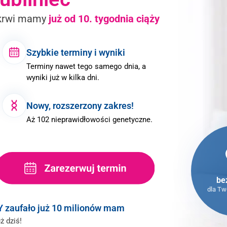
krwi
mamy
już od
10. tygodnia ciąży
Szybkie terminy i wyniki
Terminy nawet tego samego dnia, a
wyniki już w kilka dni.
Nowy, rozszerzony zakres!
Aż 102 nieprawidłowości genetyczne.
be
dla Tw
Y
zaufało
już 10 milionów mam
ż dziś!