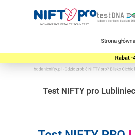
Strona główn
Rabat -4
badanienifty.pl
›
Gdzie zrobić NIFTY pro? Blisko Ciebi
Test NIFTY pro Lublinie
Test NIFTY PRO
L