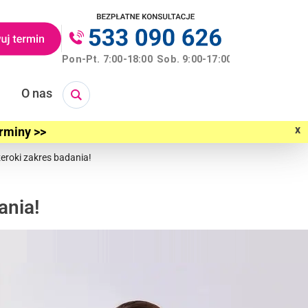
O nas
x
erminy >>
zeroki zakres badania!
ania!