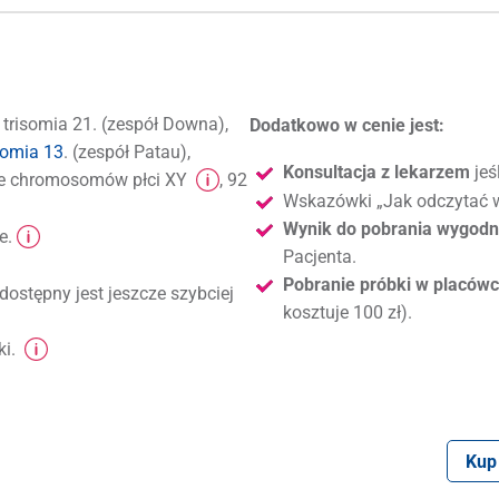
: trisomia 21. (zespół Downa),
Dodatkowo w cenie jest:
somia 13
. (zespół Patau),
Konsultacja z lekarzem
jeś
bowe chromosomów płci XY
, 92
Wskazówki „Jak odczytać w
Wynik do pobrania wygodni
e.
Pacjenta.
Pobranie próbki w placówc
dostępny jest jeszcze szybciej
kosztuje 100 zł).
ki.
Kup