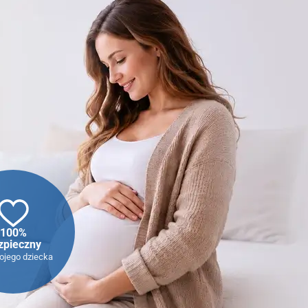
100%
zpieczny
ojego dziecka