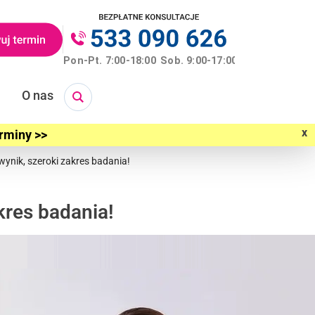
O nas
x
erminy >>
ynik, szeroki zakres badania!
kres badania!