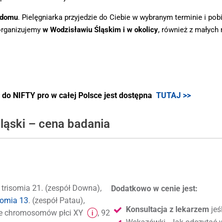
 domu
. Pielęgniarka przyjedzie do Ciebie w wybranym terminie i po
organizujemy
w Wodzisławiu Śląskim i w okolicy
, również z małyc
o NIFTY pro w całej Polsce jest dostępna
TUTAJ >>
ląski – cena badania
: trisomia 21. (zespół Downa),
Dodatkowo w cenie jest:
somia 13
. (zespół Patau),
Konsultacja z lekarzem
jeś
bowe chromosomów płci XY
, 92