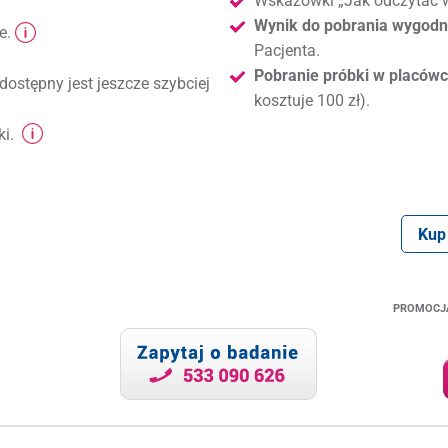
Wskazówki „Jak odczytać w
Wynik do pobrania wygodni
e.
Pacjenta.
Pobranie próbki w placówc
dostępny jest jeszcze szybciej
kosztuje 100 zł).
ki.
Kup
PROMOCJ
.