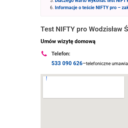
Dlaczego warto wykonać test NIFT
Informacje o teście NIFTY pro – za
Test NIFTY pro Wodzisław Śl
Umów wizytę domową
Telefon:
533 090 626
–
telefoniczne umawian