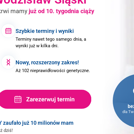
krwi
mamy
już od
10. tygodnia ciąży
Szybkie terminy i wyniki
Terminy nawet tego samego dnia, a
wyniki już w kilka dni.
Nowy, rozszerzony zakres!
Aż 102 nieprawidłowości genetyczne.
be
dla Tw
Y
zaufało
już 10 milionów mam
ż dziś!