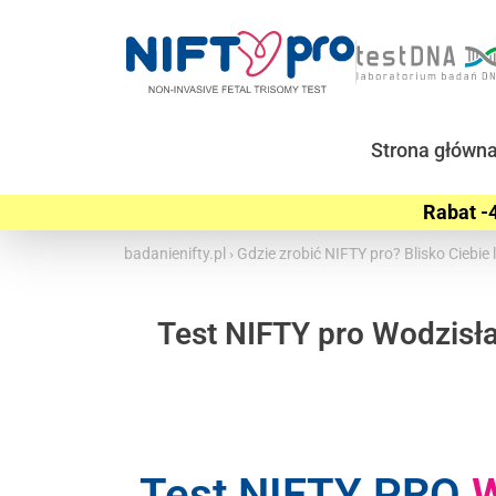
Strona główn
Rabat -4
badanienifty.pl
›
Gdzie zrobić NIFTY pro? Blisko Ciebi
Test NIFTY pro Wodzisła
Test NIFTY PRO
W