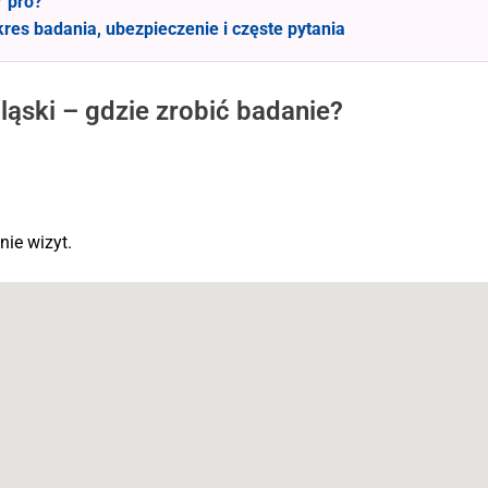
Y pro?
kres badania, ubezpieczenie i częste pytania
ąski – gdzie zrobić badanie?
ie wizyt.