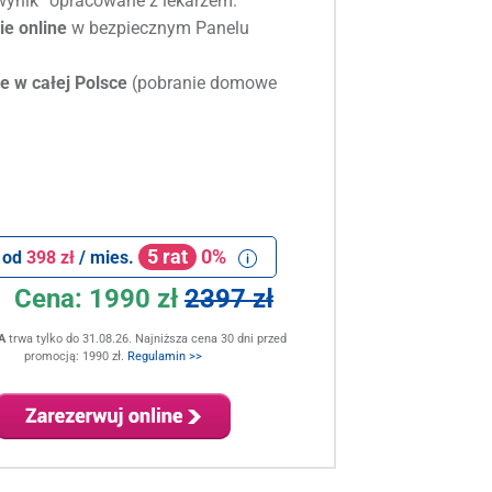
ynik” opracowane z lekarzem.
e online
w bezpiecznym Panelu
e w całej Polsce
(pobranie domowe
5 rat
0%
 od
398 zł
/ mies.
Cena:
1990 zł
2397 zł
A
trwa tylko do 31.08.26. Najniższa cena 30 dni przed
promocją: 1990 zł.
Regulamin >>