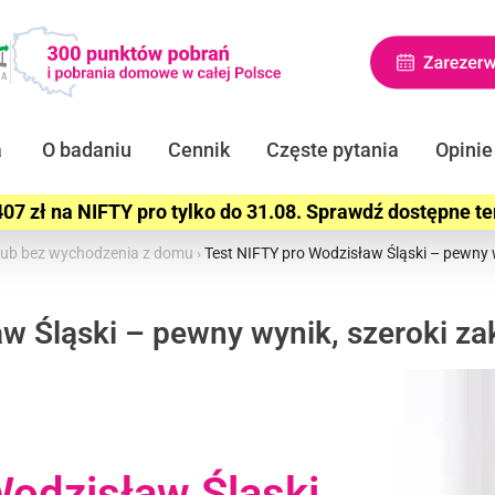
a
O badaniu
Cennik
Częste pytania
Opinie
07 zł na NIFTY pro tylko do 31.08. Sprawdź dostępne t
e lub bez wychodzenia z domu
›
Test NIFTY pro Wodzisław Śląski – pewny w
w Śląski – pewny wynik, szeroki za
odzisław Śląski