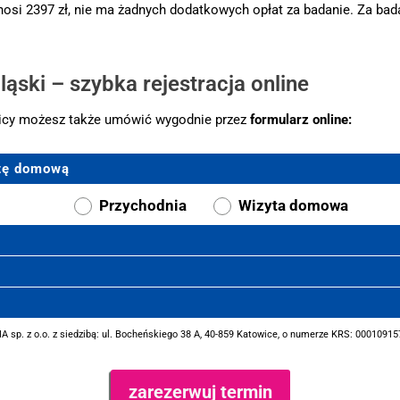
osi 2397 zł, nie ma żadnych dodatkowych opłat za badanie. Za bada
ąski – szybka rejestracja online
licy możesz także umówić wygodnie przez
formularz online:
ytę domową
Przychodnia
Wizyta domowa
sp. z o.o. z siedzibą: ul. Bocheńskiego 38 A, 40-859 Katowice, o numerze KRS: 000109157