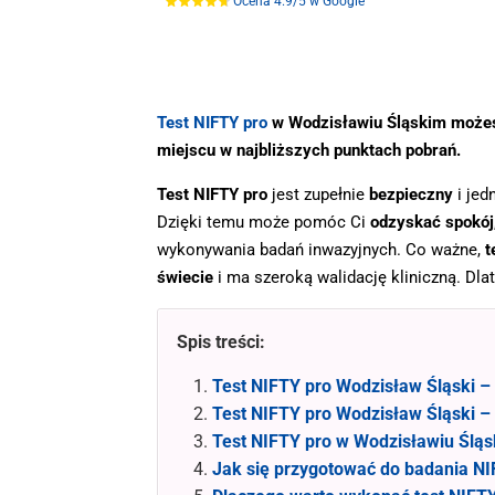
Ocena 4.9/5 w Google
.
Test NIFTY pro
w Wodzisławiu Śląskim możes
miejscu w najbliższych punktach pobrań.
Test NIFTY pro
jest zupełnie
bezpieczny
i jed
Dzięki temu może pomóc Ci
odzyskać spokój
wykonywania badań inwazyjnych. Co ważne,
t
świecie
i ma szeroką walidację kliniczną. Dla
Spis treści:
Test NIFTY pro Wodzisław Śląski – 
Test NIFTY pro Wodzisław Śląski – 
Test NIFTY pro w Wodzisławiu Śląsk
Jak się przygotować do badania NI