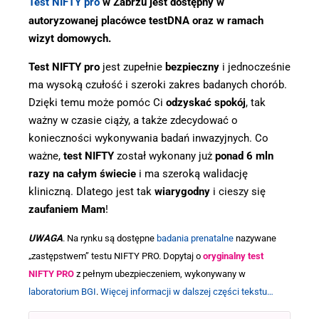
Test NIFTY pro
w Zabrzu jest dostępny w
autoryzowanej placówce testDNA oraz w ramach
wizyt domowych.
Test NIFTY pro
jest zupełnie
bezpieczny
i jednocześnie
ma wysoką czułość i szeroki zakres badanych chorób.
Dzięki temu może pomóc Ci
odzyskać spokój
, tak
ważny w czasie ciąży, a także zdecydować o
konieczności wykonywania badań inwazyjnych. Co
ważne,
test NIFTY
został wykonany już
ponad 6 mln
razy na całym świecie
i ma szeroką walidację
kliniczną. Dlatego jest tak
wiarygodny
i cieszy się
zaufaniem Mam
!
UWAGA
. Na rynku są dostępne
badania prenatalne
nazywane
„zastępstwem” testu NIFTY PRO. Dopytaj o
orygin
aln
y test
NIFTY PRO
z pełnym ubezpieczeniem, wykonywany w
laboratorium BGI
.
Więcej informacji w dalszej części tekstu…