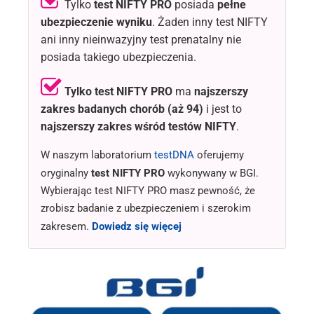
Tylko
test NIFTY PRO
posiada
pełne
ubezpieczenie wyniku
. Żaden inny test NIFTY
ani inny nieinwazyjny test prenatalny nie
posiada takiego ubezpieczenia.
Tylko test NIFTY PRO
ma
najszerszy
zakres badanych chorób
(aż 94)
i jest to
najszerszy zakres wśród testów NIFTY
.
W naszym laboratorium
testDNA
oferujemy
oryginalny
test NIFTY PRO
wykonywany w BGI.
Wybierając test NIFTY PRO masz pewność, że
zrobisz badanie z ubezpieczeniem i szerokim
zakresem.
Dowiedz się więcej