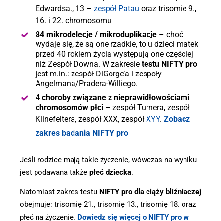
Edwardsa., 13 –
zespół Patau
oraz trisomie 9.,
16. i 22. chromosomu
84 mikrodelecje / mikroduplikacje
– choć
wydaje się, że są one rzadkie, to u dzieci matek
przed 40 rokiem życia występują one częściej
niż Zespół Downa. W zakresie
testu NIFTY pro
jest m.in.: zespół DiGorge’a i zespoły
Angelmana/Pradera-Williego.
4 choroby związane z nieprawidłowościami
chromosomów płci
– zespół Turnera, zespół
Klinefeltera, zespół XXX, zespół
XYY
.
Zobacz
zakres badania NIFTY pro
Jeśli rodzice mają takie życzenie, wówczas na wyniku
jest podawana także
płeć dziecka
.
Natomiast zakres testu
NIFTY pro dla ciąży bliźniaczej
obejmuje: trisomię 21., trisomię 13., trisomię 18. oraz
płeć na życzenie.
Dowiedz się więcej o NIFTY pro w