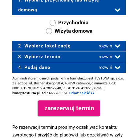
1. Wybierz przychodnię lub wizytę
domową
Przychodnia
Wizyta domowa
2. Wybierz lokalizację
rozwiń
3. Wybierz termin
rozwiń
4. Podaj dane
rozwiń
Administratorem danych podanych w formularzu jest TESTDNA sp. z o.o.
z siedzibą: ul. Bocheńskiego 38 A, 40-859 Katowice, o numerze KRS:
0001091570, NIP: 634-282-27-48, REGON: 243413225, e-mail:
biuro@testDNA.pl , tel.: 665 761 161.
Pokaż całość >>
Po rezerwacji terminu prosimy oczekiwać kontaktu
zwrotnego i przyjść do placówki lub oczekiwać wizyty