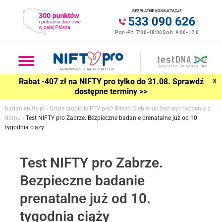
x
Rabat -407 zł na NIFTY pro tylko do 31.08. Sprawdź
dostępne terminy >>
badanienifty.pl
›
Gdzie zrobić NIFTY pro? Blisko Ciebie lub bez wychodzenia z
domu
›
Test NIFTY pro Zabrze. Bezpieczne badanie prenatalne już od 10.
tygodnia ciąży
Test NIFTY pro Zabrze.
Bezpieczne badanie
prenatalne już od 10.
tygodnia ciąży