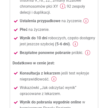
trisomia 9.,16., 22., zmiany liczbowe
chromosomów płci XY
, 92 zespoły
delecji i duplikacji.
Ustalenia przypadkowe
na życzenie.
Płeć
na życzenie.
Wynik do 10 dni
roboczych, często dostępny
jest jeszcze szybciej
(5-6 dni)
.
Bezpłatne ponowne pobranie
próbki.
Dodatkowo w cenie jest:
Konsultacja z lekarzem
jeśli test wykryje
nieprawidłowość.
Wskazówki „Jak odczytać wynik”
opracowane z lekarzem.
Wynik do pobrania wygodnie online
w